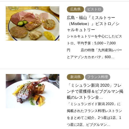
広島県
ビストロ
広島・福山『ミスルトゥー
（Mistletoe）』ビストロ／シ
ャルキュトリー
シャルキュトリーを中心にしたビス
トロ。平均予算：5,000～7,000
円 店の特徴「九州産鶏レバー
とアマゾンカカオパテ」600…
新潟県
フランス料理
「ミシュラン新潟 2020」フレ
ンチで星獲得＆ビブグルマン掲
載のレストラン全…
「ミシュランガイド新潟 2020」に
掲載されたフランス料理レストラン
をまとめてご紹介。2つ星は1店、1
つ星に2店、ビブグルマン…