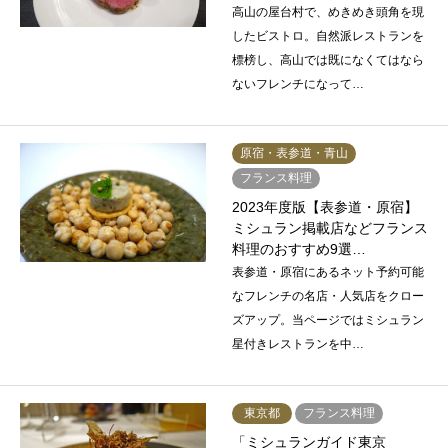
高山の屋台村で、めきめき頭角を現
したビストロ。自然派レストランを
標榜し、高山では既になくてはなら
ないフレンチになって…
原宿・表参道・青山
フランス料理
2023年度版【表参道・原宿】
ミシュラン掲載店などフランス
料理のおすすめ9選…
表参道・原宿にあるネット予約可能
なフレンチの名店・人気店をクロー
ズアップ。当ページではミシュラン
星付きレストランを中…
東京都
フランス料理
「ミシュランガイド東京