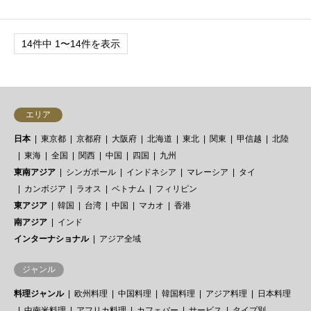
14件中 1〜14件を表示
エリア
日本
東京都
京都府
大阪府
北海道
東北
関東
甲信越
北陸
東海
全国
関西
中国
四国
九州
東南アジア
シンガポール
インドネシア
マレーシア
タイ
カンボジア
ラオス
ベトナム
フィリピン
東アジア
韓国
台湾
中国
マカオ
香港
南アジア
インド
インターナショナル
アジア全域
ジャンル
料理ジャンル
欧州料理
中国料理
韓国料理
アジア料理
日本料理
中南米料理
アフリカ料理
カフェバー
サービス
タイプ別