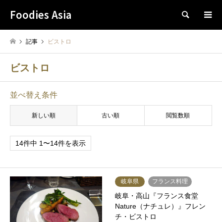
Foodies Asia
検索
記事
ビストロ
ビストロ
並べ替え条件
新しい順
古い順
閲覧数順
14件中 1〜14件を表示
岐阜県
フランス料理
岐阜・高山『フランス食堂
Nature（ナチュレ）』フレン
チ・ビストロ