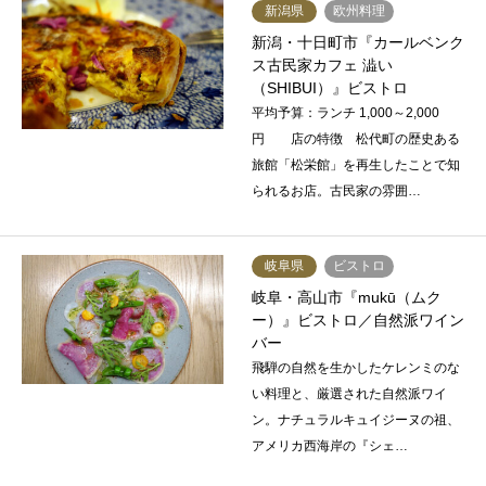
新潟県
欧州料理
新潟・十日町市『カールベンク
ス古民家カフェ 澁い
（SHIBUI）』ビストロ
平均予算：ランチ 1,000～2,000
円 店の特徴 松代町の歴史ある
旅館「松栄館」を再生したことで知
られるお店。古民家の雰囲…
岐阜県
ビストロ
岐阜・高山市『mukū（ムク
ー）』ビストロ／自然派ワイン
バー
飛騨の自然を生かしたケレンミのな
い料理と、厳選された自然派ワイ
ン。ナチュラルキュイジーヌの祖、
アメリカ西海岸の『シェ…