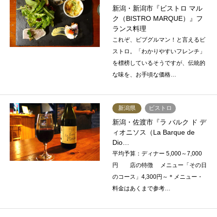
新潟・新潟市『ビストロ マル
ク（BISTRO MARQUE）』フ
ランス料理
これぞ、ビブグルマン！と言えるビ
ストロ。「わかりやすいフレンチ」
を標榜しているそうですが、伝統的
な味を、お手頃な価格…
新潟県
ビストロ
新潟・佐渡市『ラ バルク ド デ
ィオニソス（La Barque de
Dio…
平均予算：ディナー 5,000～7,000
円 店の特徴 メニュー「その日
のコース」4,300円～＊メニュー・
料金はあくまで参考…