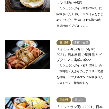
マン掲載の全5店…
「ミシュランガイド京都 2023」に
掲載された天ぷら・串揚げ店をまと
めてご紹介。天ぷらは1つ星に3店、
串揚げはビブグルマンに…
石川県
懐石・会席
「ミシュラン石川（金沢）
2021」日本料理で星獲得＆ビ
ブグルマン掲載の全22…
「ミシュランガイド石川 2021」の
日本料理・天ぷらのカテゴリーで星
を獲得、ビブグルマンに掲載された
レストラン・旅館全軒を…
岡山県
天ぷら
「ミシュラン岡山 2021」日本