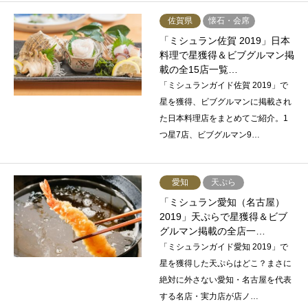
佐賀県
懐石・会席
「ミシュラン佐賀 2019」日本
料理で星獲得＆ビブグルマン掲
載の全15店一覧…
「ミシュランガイド佐賀 2019」で
星を獲得、ビブグルマンに掲載され
た日本料理店をまとめてご紹介。1
つ星7店、ビブグルマン9…
愛知
天ぷら
「ミシュラン愛知（名古屋）
2019」天ぷらで星獲得＆ビブ
グルマン掲載の全店一…
「ミシュランガイド愛知 2019」で
星を獲得した天ぷらはどこ？まさに
絶対に外さない愛知・名古屋を代表
する名店・実力店が店ノ…