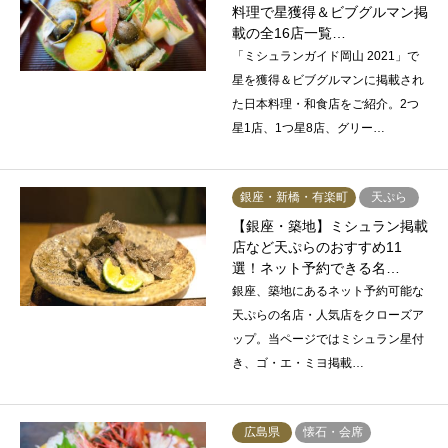
料理で星獲得＆ビブグルマン掲
載の全16店一覧…
「ミシュランガイド岡山 2021」で
星を獲得＆ビブグルマンに掲載され
た日本料理・和食店をご紹介。2つ
星1店、1つ星8店、グリー…
銀座・新橋・有楽町
天ぷら
【銀座・築地】ミシュラン掲載
店など天ぷらのおすすめ11
選！ネット予約できる名…
銀座、築地にあるネット予約可能な
天ぷらの名店・人気店をクローズア
ップ。当ページではミシュラン星付
き、ゴ・エ・ミヨ掲載…
広島県
懐石・会席