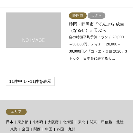
静岡市
天ぷら
静岡・静岡市『てんぷら 成生
（なるせ）』天ぷら
店の特徴平均予算：ランチ 20,000
～30,000円、ディナー 20,000～
30,000円／「ゴ・エ・ミヨ 2020」3
トック 日本を代表する天…
11件中 1〜11件を表示
エリア
日本
東京都
京都府
大阪府
北海道
東北
関東
甲信越
北陸
東海
全国
関西
中国
四国
九州