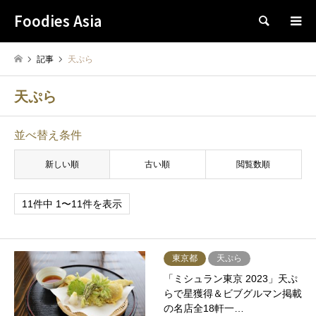
Foodies Asia
検索
記事
天ぷら
天ぷら
並べ替え条件
新しい順
古い順
閲覧数順
11件中 1〜11件を表示
東京都
天ぷら
「ミシュラン東京 2023」天ぷ
らで星獲得＆ビブグルマン掲載
の名店全18軒一…