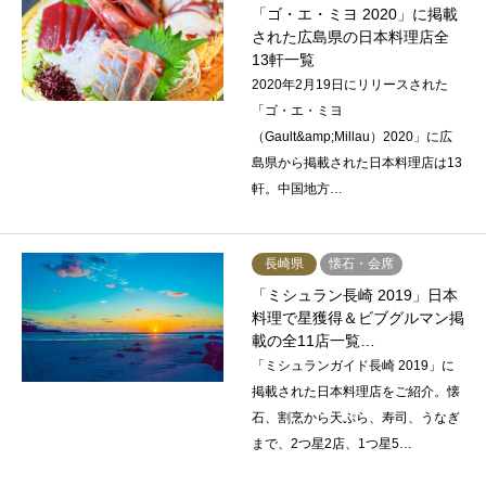
「ゴ・エ・ミヨ 2020」に掲載
された広島県の日本料理店全
13軒一覧
2020年2月19日にリリースされた
「ゴ・エ・ミヨ
（Gault&amp;Millau）2020」に広
島県から掲載された日本料理店は13
軒。中国地方…
長崎県
懐石・会席
「ミシュラン長崎 2019」日本
料理で星獲得＆ビブグルマン掲
載の全11店一覧…
「ミシュランガイド長崎 2019」に
掲載された日本料理店をご紹介。懐
石、割烹から天ぷら、寿司、うなぎ
まで、2つ星2店、1つ星5…