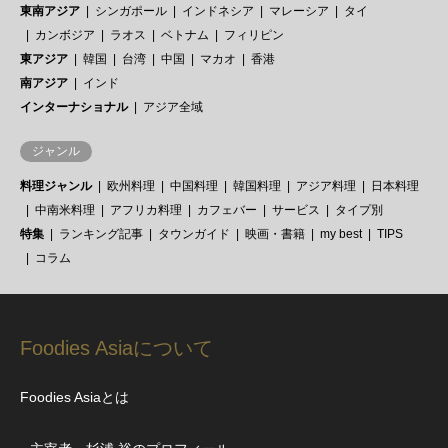
東南アジア
シンガポール
インドネシア
マレーシア
タイ
カンボジア
ラオス
ベトナム
フィリピン
東アジア
韓国
台湾
中国
マカオ
香港
南アジア
インド
インターナショナル
アジア全域
ジャンル
料理ジャンル
欧州料理
中国料理
韓国料理
アジア料理
日本料理
中南米料理
アフリカ料理
カフェバー
サービス
タイプ別
特集
ランキング記事
タウンガイド
映画・書籍
my best
TIPS
コラム
Foodies Asiaについて
Foodies Asiaとは