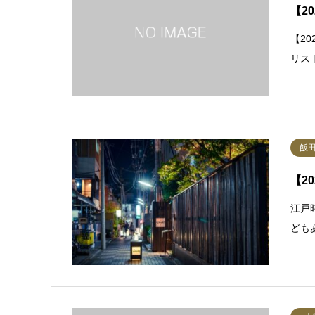
【2
【2
リス
飯
【2
江戸
ども