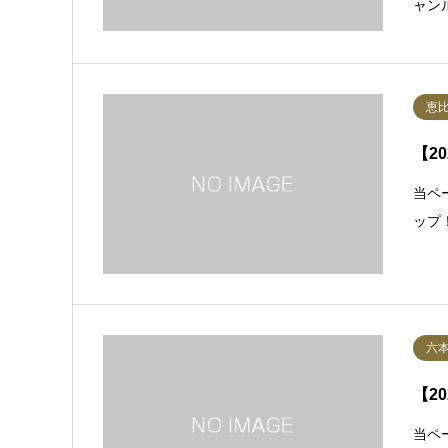
ャン
恵
【2
当ペ
ップ
六
【2
当ペ