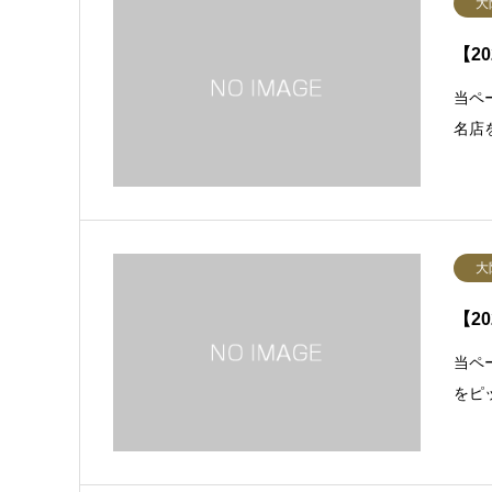
大
【2
当ペ
名店
大
【2
当ペ
をピ