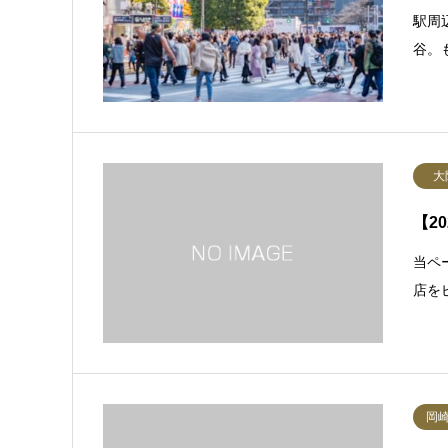
駅周
谷。
大
【2
当ペ
店を
岡