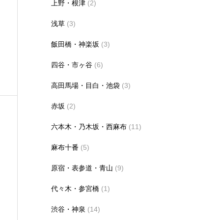
上野・根津
(2)
浅草
(3)
飯田橋・神楽坂
(3)
四谷・市ヶ谷
(6)
高田馬場・目白・池袋
(3)
赤坂
(2)
六本木・乃木坂・西麻布
(11)
麻布十番
(5)
原宿・表参道・青山
(9)
代々木・参宮橋
(1)
渋谷・神泉
(14)