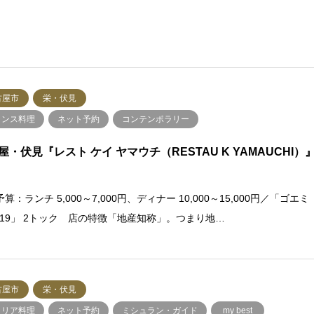
古屋市
栄・伏見
ランス料理
ネット予約
コンテンポラリー
屋・伏見『レスト ケイ ヤマウチ（RESTAU K YAMAUCHI）
算：ランチ 5,000～7,000円、ディナー 10,000～15,000円／「ゴエミ
2019」 2トック 店の特徴「地産知称」。つまり地…
古屋市
栄・伏見
タリア料理
ネット予約
ミシュラン・ガイド
my best