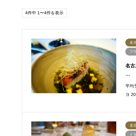
4件中 1〜4件を表示
名
フ
名古
…
平均予
ヨ 
名
イ