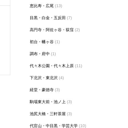
恵比寿・広尾
(13)
目黒・白金・五反田
(7)
高円寺・阿佐ヶ谷・荻窪
(2)
初台・幡ヶ谷
(1)
調布・府中
(1)
代々木公園・代々木上原
(11)
下北沢・東北沢
(4)
経堂・豪徳寺
(3)
駒場東大前・池ノ上
(3)
池尻大橋・三軒茶屋
(3)
代官山・中目黒・学芸大学
(10)