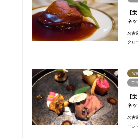
【栄
ネッ
名古
クロ
名
フ
【栄
ネッ
名古
ージ