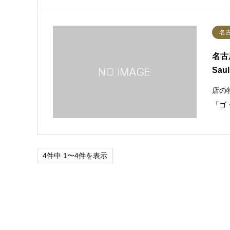
名
名古
Sau
店の特
「ゴ
4件中 1〜4件を表示