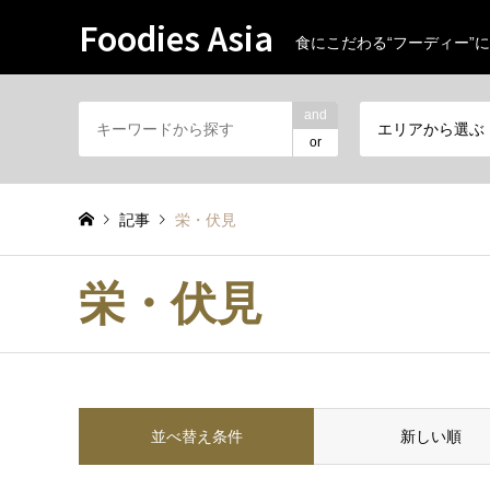
Foodies Asia
食にこだわる“フーディー”に
and
エリアから選ぶ
or
記事
栄・伏見
栄・伏見
並べ替え条件
新しい順