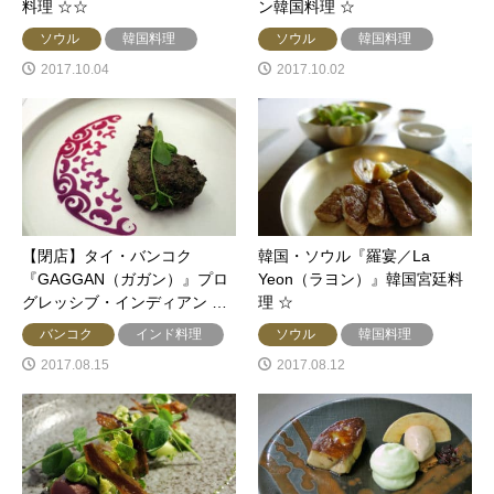
料理 ☆☆
ン韓国料理 ☆
ソウル
韓国料理
ソウル
韓国料理
2017.10.04
2017.10.02
【閉店】タイ・バンコク
韓国・ソウル『羅宴／La
『GAGGAN（ガガン）』プロ
Yeon（ラヨン）』韓国宮廷料
グレッシブ・インディアン …
理 ☆
バンコク
インド料理
ソウル
韓国料理
2017.08.15
2017.08.12