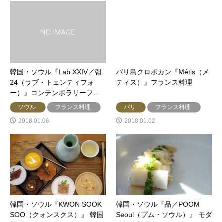
韓国・ソウル『Lab XXIV／랩
バリ島クロボカン『Métis（メ
24（ラブ・トェンティフォ
ティス）』フランス料理
ー）』コンテンポラリーフ…
ソウル
フランス料理
バリ
フランス料理
2018.01.06
2018.01.02
韓国・ソウル『KWON SOOK
韓国・ソウル『品／POOM
SOO（クォンスクス）』 韓国
Seoul（プム・ソウル）』 モダ