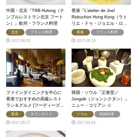
中国・北京『TRB Hutong（テ
香港『L’atelier de Joel
ンプルレストラン北京 フート
Robuchon Hong Kong（ラト
ン）』欧州・フランス料理
リエ・ドゥ・ジョエル・ロ…
北京
フランス料理
香港
フランス料理
2017.06.02
2017.05.18
ファインダイニングを中心に
韓国・ソウル『正食堂／
香港でおすすめの高級レスト
Jungsik（ジョンシクタン）』
ラン＆グルメ [フーディーズ…
ニュー・コリアン ☆
香港
タウンガイド
ソウル
韓国料理
2017.05.17
2017.04.24