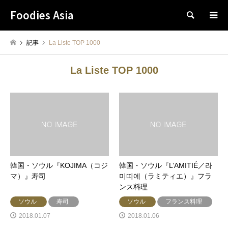
Foodies Asia
検索
記事
La Liste TOP 1000
La Liste TOP 1000
韓国・ソウル『KOJIMA（コジ
韓国・ソウル『L’AMITIÉ／라
マ）』寿司
미띠에（ラミティエ）』フラ
ンス料理
ソウル
寿司
ソウル
フランス料理
2018.01.07
2018.01.06