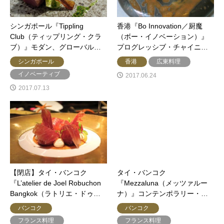
シンガポール『Tippling
香港『Bo Innovation／厨魔
Club（ティップリング・クラ
（ボー・イノベーション）』
ブ）』モダン、グローバル…
プログレッシブ・チャイニ…
シンガポール
香港
広東料理
イノベーティブ
2017.06.24
2017.07.13
【閉店】タイ・バンコク
タイ・バンコク
『L’atelier de Joel Robuchon
『Mezzaluna（メッツァルー
Bangkok（ラトリエ・ドゥ…
ナ）』コンテンポラリー・…
バンコク
バンコク
フランス料理
フランス料理