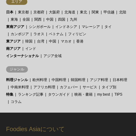
エリア
日本
東京都
京都府
大阪府
北海道
東北
関東
甲信越
北陸
東海
全国
関西
中国
四国
九州
東南アジア
シンガポール
インドネシア
マレーシア
タイ
カンボジア
ラオス
ベトナム
フィリピン
東アジア
韓国
台湾
中国
マカオ
香港
南アジア
インド
インターナショナル
アジア全域
ジャンル
料理ジャンル
欧州料理
中国料理
韓国料理
アジア料理
日本料理
中南米料理
アフリカ料理
カフェバー
サービス
タイプ別
特集
ランキング記事
タウンガイド
映画・書籍
my best
TIPS
コラム
Foodies Asiaについて