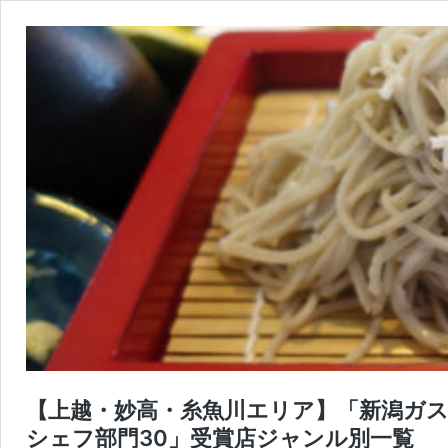
【上越・妙高・糸魚川エリア】「新潟ガスト
シェフ部門30」受賞店ジャンル別一覧