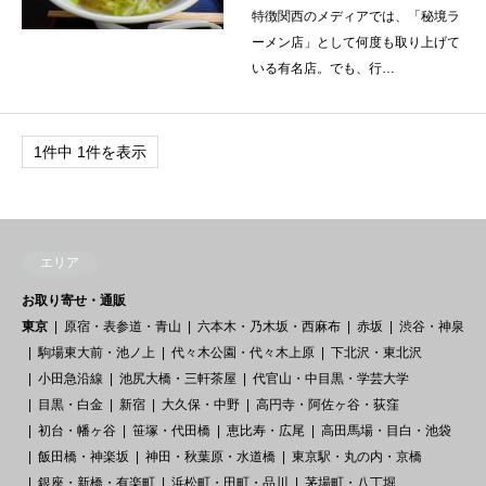
特徴関西のメディアでは、「秘境ラ
ーメン店」として何度も取り上げて
いる有名店。でも、行…
1件中 1件を表示
エリア
お取り寄せ・通販
東京
原宿・表参道・青山
六本木・乃木坂・西麻布
赤坂
渋谷・神泉
駒場東大前・池ノ上
代々木公園・代々木上原
下北沢・東北沢
小田急沿線
池尻大橋・三軒茶屋
代官山・中目黒・学芸大学
目黒・白金
新宿
大久保・中野
高円寺・阿佐ヶ谷・荻窪
初台・幡ヶ谷
笹塚・代田橋
恵比寿・広尾
高田馬場・目白・池袋
飯田橋・神楽坂
神田・秋葉原・水道橋
東京駅・丸の内・京橋
銀座・新橋・有楽町
浜松町・田町・品川
茅場町・八丁堀