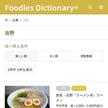
Foodies Dictionary+
検索
記事
吉野
吉野
並べ替え条件
新しい順
古い順
閲覧数順
1件中 1件を表示
吉野
ラーメン
奈良・吉野『ラーメン河』ラー
メン
平均予算：昼＝1,000～2,000円店の