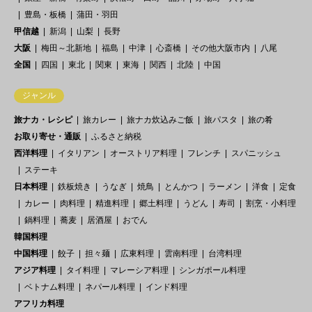
豊島・板橋
蒲田・羽田
甲信越
新潟
山梨
長野
大阪
梅田～北新地
福島
中津
心斎橋
その他大阪市内
八尾
全国
四国
東北
関東
東海
関西
北陸
中国
ジャンル
旅ナカ・レシピ
旅カレー
旅ナカ炊込みご飯
旅パスタ
旅の肴
お取り寄せ・通販
ふるさと納税
西洋料理
イタリアン
オーストリア料理
フレンチ
スパニッシュ
ステーキ
日本料理
鉄板焼き
うなぎ
焼鳥
とんかつ
ラーメン
洋食
定食
カレー
肉料理
精進料理
郷土料理
うどん
寿司
割烹・小料理
鍋料理
蕎麦
居酒屋
おでん
韓国料理
中国料理
餃子
担々麺
広東料理
雲南料理
台湾料理
アジア料理
タイ料理
マレーシア料理
シンガポール料理
ベトナム料理
ネパール料理
インド料理
アフリカ料理