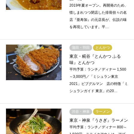
2019年夏オープン。再開発のため、
惜しまれつつ閉店した排骨担々の名
店『亜寿加』の元店長が、伝説の味
を再現しています。平…
蒲田・羽田
とんかつ
東京・糀谷『とんかつ ふる
味』とんかつ
平均予算：ランチ／ディナー 1,500
～3,000円／「ミシュラン東京
2021」ビブグルマン 店の特徴「ミ
シュランガイド 東京」の20…
渋谷・神泉
ラーメン
東京・神泉『うさぎ』ラーメン
平均予算：ランチ／ディナー 800～