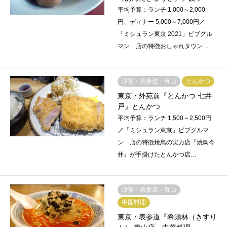
平均予算：ランチ 1,000～2,000
円、ディナー 5,000～7,000円／
「ミシュラン東京 2021」ビブグル
マン 店の特徴おしゃれタウン…
原宿・表参道・青山
とんかつ
東京・外苑前『とんかつ 七井
戸』とんかつ
平均予算：ランチ 1,500～2,500円
／「ミシュラン東京」ビブグルマ
ン 店の特徴焼鳥の実力店『焼鳥今
井』が手掛けたとんかつ店…
原宿・表参道・青山
中国料理
東京・表参道『希須林（きすり