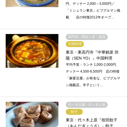
円、ディナー 2,000～3,000円／
「ミシュラン東京」ビブグルマン掲
載 店の特徴2012年オープ…
高円寺・阿佐ヶ谷・荻窪
中国料理
東京・東高円寺『中華銘菜 圳
陽（SEN YO）』中国料理
平均予算：ランチ 1,000-2,000円、
ディナー 4,500-6,500円 店の特徴
「麻婆豆腐」が有名な、ビブグルマ
ン掲載店。辛子という…
代々木公園・代々木上原
餃子
東京・代々木上原『按田餃子
（あんだぎょうざ）』餃子