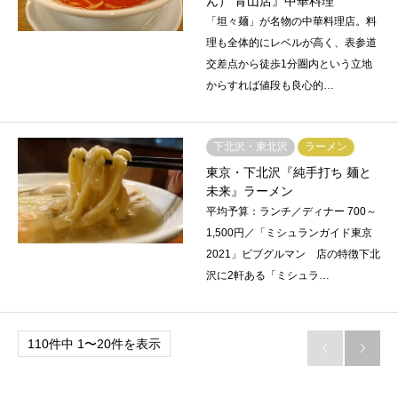
ん） 青山店』中華料理
「坦々麺」が名物の中華料理店。料
理も全体的にレベルが高く、表参道
交差点から徒歩1分圏内という立地
からすれば値段も良心的…
下北沢・東北沢
ラーメン
東京・下北沢『純手打ち 麺と
未来』ラーメン
平均予算：ランチ／ディナー 700～
1,500円／「ミシュランガイド東京
2021」ビブグルマン 店の特徴下北
沢に2軒ある「ミシュラ…
110件中 1〜20件を表示

