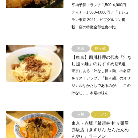
平均予算：ランチ 1,500-4,000円、
ディナー1,500-4,000円／「ミシュ
ラン東京 2021」ビブグルマン掲
載 店の特徴全部位食べ比…
東京
担々麺
【東京】四川料理の代表「汁な
し担々麺」のおすすめ店6選
東京にある「汁なし担々麺」の名店
をリストアップ。「担々麺」のオリ
ジナルなかたちであるのが、「この
汁なし」。本場の味を…
赤坂
ラーメン
東京・赤坂『希須林 担々麺屋
赤坂店（きすりん たんたんめ
んや）』ラーメン