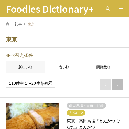
Foodies Dictionary+
検索
記事
東京
東京
並べ替え条件
新しい順
古い順
閲覧数順
110件中 1〜20件を表示


高田馬場・目白・池袋
とんかつ
東京・高田馬場『とんかつ ひ
なた』とんかつ