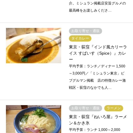
介。ミシュラン掲載店安旨グルメの
最高峰をお楽しみくださ…
お取り寄せ・通販
タイカレー
東京・荻窪『インド風カリーラ
イス すぱいす（Spice）』カレ
ー
平均予算：ランチ／ディナー 1,500
～3,000円／「ミシュラン東京」ビ
ブグルマン掲載 店の特徴カレー激
戦区・荻窪のなかでも人…
お取り寄せ・通販
ラーメン
東京・荻窪『ねいろ屋』ラーメ
ン＆かき氷
平均予算：ランチ 1,000～2,000