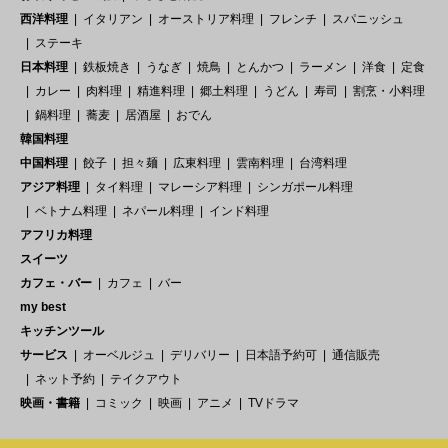
西洋料理
イタリアン
オーストリア料理
フレンチ
スパニッシュ
ステーキ
日本料理
鉄板焼き
うなぎ
焼鳥
とんかつ
ラーメン
洋食
定食
カレー
肉料理
精進料理
郷土料理
うどん
寿司
割烹・小料理
鍋料理
蕎麦
居酒屋
おでん
韓国料理
中国料理
餃子
担々麺
広東料理
雲南料理
台湾料理
アジア料理
タイ料理
マレーシア料理
シンガポール料理
ベトナム料理
ネパール料理
インド料理
アフリカ料理
スイーツ
カフェ・バー
カフェ
バー
my best
キッチンツール
サービス
オーベルジュ
デリバリー
日本語予約可
通信販売
ネット予約
テイクアウト
映画・書籍
コミック
映画
アニメ
TVドラマ