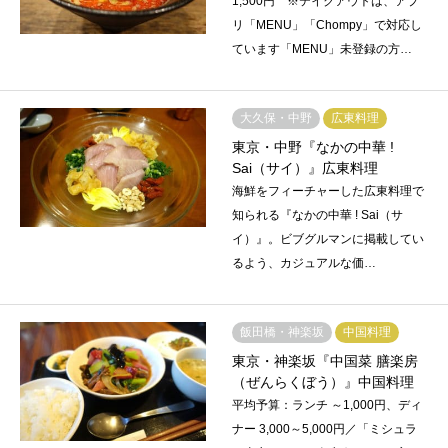
1,500円 ※テイクアウトは、アプ
リ「MENU」「Chompy」で対応し
ています「MENU」未登録の方…
大久保・中野
広東料理
東京・中野『なかの中華 !
Sai（サイ）』広東料理
海鮮をフィーチャーした広東料理で
知られる『なかの中華 ! Sai（サ
イ）』。ビブグルマンに掲載してい
るよう、カジュアルな価…
飯田橋・神楽坂
中国料理
東京・神楽坂『中国菜 膳楽房
（ぜんらくぼう）』中国料理
平均予算：ランチ ～1,000円、ディ
ナー 3,000～5,000円／「ミシュラ