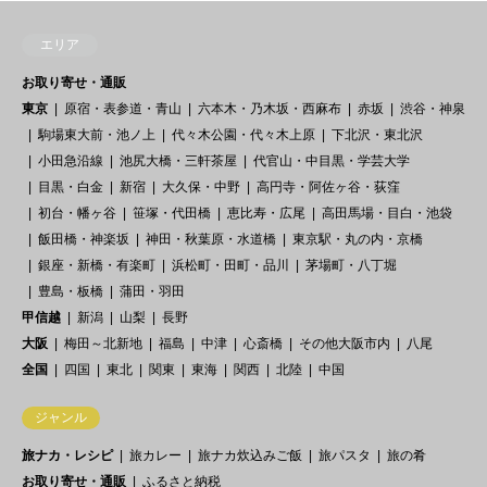
エリア
お取り寄せ・通販
東京
原宿・表参道・青山
六本木・乃木坂・西麻布
赤坂
渋谷・神泉
駒場東大前・池ノ上
代々木公園・代々木上原
下北沢・東北沢
小田急沿線
池尻大橋・三軒茶屋
代官山・中目黒・学芸大学
目黒・白金
新宿
大久保・中野
高円寺・阿佐ヶ谷・荻窪
初台・幡ヶ谷
笹塚・代田橋
恵比寿・広尾
高田馬場・目白・池袋
飯田橋・神楽坂
神田・秋葉原・水道橋
東京駅・丸の内・京橋
銀座・新橋・有楽町
浜松町・田町・品川
茅場町・八丁堀
豊島・板橋
蒲田・羽田
甲信越
新潟
山梨
長野
大阪
梅田～北新地
福島
中津
心斎橋
その他大阪市内
八尾
全国
四国
東北
関東
東海
関西
北陸
中国
ジャンル
旅ナカ・レシピ
旅カレー
旅ナカ炊込みご飯
旅パスタ
旅の肴
お取り寄せ・通販
ふるさと納税