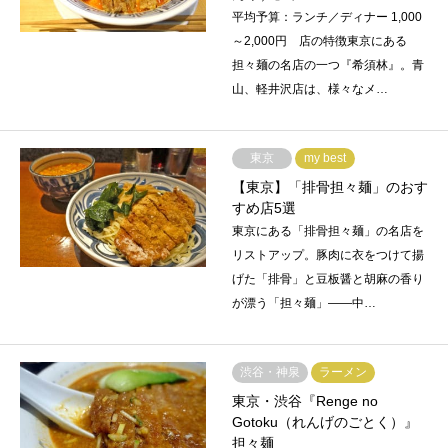
平均予算：ランチ／ディナー 1,000
～2,000円 店の特徴東京にある
担々麺の名店の一つ『希須林』。青
山、軽井沢店は、様々なメ…
東京
my best
【東京】「排骨担々麺」のおす
すめ店5選
東京にある「排骨担々麺」の名店を
リストアップ。豚肉に衣をつけて揚
げた「排骨」と豆板醤と胡麻の香り
が漂う「担々麺」――中…
渋谷・神泉
ラーメン
東京・渋谷『Renge no
Gotoku（れんげのごとく）』
担々麺