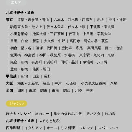
エリア
お取り寄せ・通販
東京
原宿・表参道・青山
六本木・乃木坂・西麻布
赤坂
渋谷・神泉
駒場東大前・池ノ上
代々木公園・代々木上原
下北沢・東北沢
小田急沿線
池尻大橋・三軒茶屋
代官山・中目黒・学芸大学
目黒・白金
新宿
大久保・中野
高円寺・阿佐ヶ谷・荻窪
初台・幡ヶ谷
笹塚・代田橋
恵比寿・広尾
高田馬場・目白・池袋
飯田橋・神楽坂
神田・秋葉原・水道橋
東京駅・丸の内・京橋
銀座・新橋・有楽町
浜松町・田町・品川
茅場町・八丁堀
豊島・板橋
蒲田・羽田
甲信越
新潟
山梨
長野
大阪
梅田～北新地
福島
中津
心斎橋
その他大阪市内
八尾
全国
四国
東北
関東
東海
関西
北陸
中国
ジャンル
旅ナカ・レシピ
旅カレー
旅ナカ炊込みご飯
旅パスタ
旅の肴
お取り寄せ・通販
ふるさと納税
西洋料理
イタリアン
オーストリア料理
フレンチ
スパニッシュ