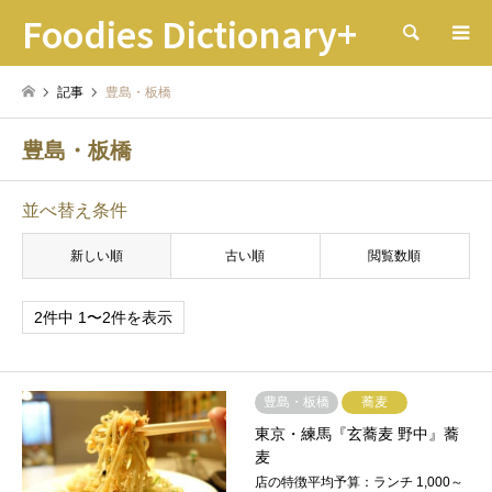
Foodies Dictionary+
検索
記事
豊島・板橋
豊島・板橋
並べ替え条件
新しい順
古い順
閲覧数順
2件中 1〜2件を表示
豊島・板橋
蕎麦
東京・練馬『玄蕎麦 野中』蕎
麦
店の特徴平均予算：ランチ 1,000～