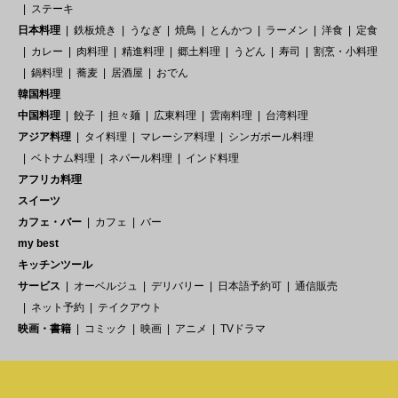
ステーキ
日本料理
鉄板焼き
うなぎ
焼鳥
とんかつ
ラーメン
洋食
定食
カレー
肉料理
精進料理
郷土料理
うどん
寿司
割烹・小料理
鍋料理
蕎麦
居酒屋
おでん
韓国料理
中国料理
餃子
担々麺
広東料理
雲南料理
台湾料理
アジア料理
タイ料理
マレーシア料理
シンガポール料理
ベトナム料理
ネパール料理
インド料理
アフリカ料理
スイーツ
カフェ・バー
カフェ
バー
my best
キッチンツール
サービス
オーベルジュ
デリバリー
日本語予約可
通信販売
ネット予約
テイクアウト
映画・書籍
コミック
映画
アニメ
TVドラマ