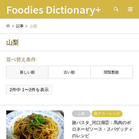
Foodies Dictionary+
検索
記事
山梨
山梨
並べ替え条件
新しい順
古い順
閲覧数順
2件中 1〜2件を表示
山梨
旅ナカ・レシピ
旅パスタ_河口湖②：馬肉のボ
ロネーゼソース・スパゲッティ
のレシピ