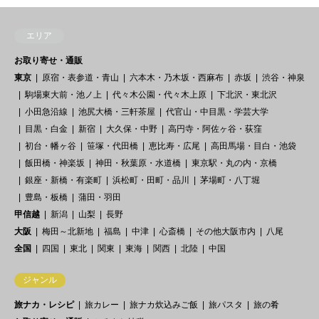
エリア
お取り寄せ・通販
東京
原宿・表参道・青山
六本木・乃木坂・西麻布
赤坂
渋谷・神泉
駒場東大前・池ノ上
代々木公園・代々木上原
下北沢・東北沢
小田急沿線
池尻大橋・三軒茶屋
代官山・中目黒・学芸大学
目黒・白金
新宿
大久保・中野
高円寺・阿佐ヶ谷・荻窪
初台・幡ヶ谷
笹塚・代田橋
恵比寿・広尾
高田馬場・目白・池袋
飯田橋・神楽坂
神田・秋葉原・水道橋
東京駅・丸の内・京橋
銀座・新橋・有楽町
浜松町・田町・品川
茅場町・八丁堀
豊島・板橋
蒲田・羽田
甲信越
新潟
山梨
長野
大阪
梅田～北新地
福島
中津
心斎橋
その他大阪市内
八尾
全国
四国
東北
関東
東海
関西
北陸
中国
ジャンル
旅ナカ・レシピ
旅カレー
旅ナカ炊込みご飯
旅パスタ
旅の肴