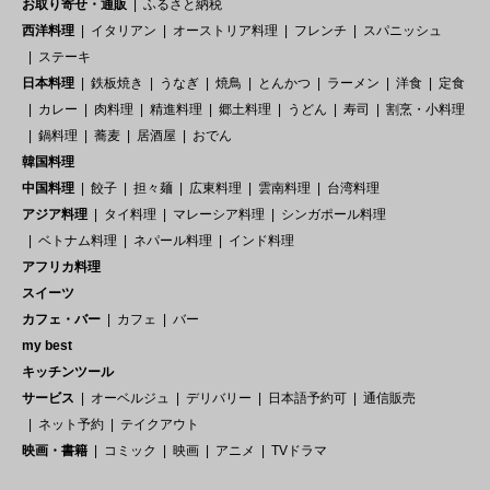
お取り寄せ・通販
ふるさと納税
西洋料理
イタリアン
オーストリア料理
フレンチ
スパニッシュ
ステーキ
日本料理
鉄板焼き
うなぎ
焼鳥
とんかつ
ラーメン
洋食
定食
カレー
肉料理
精進料理
郷土料理
うどん
寿司
割烹・小料理
鍋料理
蕎麦
居酒屋
おでん
韓国料理
中国料理
餃子
担々麺
広東料理
雲南料理
台湾料理
アジア料理
タイ料理
マレーシア料理
シンガポール料理
ベトナム料理
ネパール料理
インド料理
アフリカ料理
スイーツ
カフェ・バー
カフェ
バー
my best
キッチンツール
サービス
オーベルジュ
デリバリー
日本語予約可
通信販売
ネット予約
テイクアウト
映画・書籍
コミック
映画
アニメ
TVドラマ