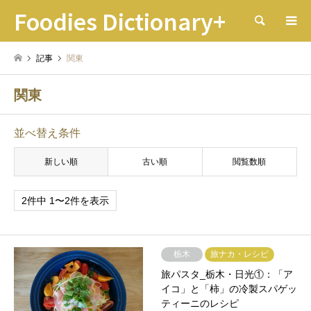
Foodies Dictionary+
検索
記事
関東
関東
並べ替え条件
新しい順
古い順
閲覧数順
2件中 1〜2件を表示
栃木
旅ナカ・レシピ
旅パスタ_栃木・日光①：「ア
イコ」と「柿」の冷製スパゲッ
ティーニのレシピ