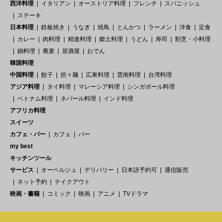
西洋料理
イタリアン
オーストリア料理
フレンチ
スパニッシュ
ステーキ
日本料理
鉄板焼き
うなぎ
焼鳥
とんかつ
ラーメン
洋食
定食
カレー
肉料理
精進料理
郷土料理
うどん
寿司
割烹・小料理
鍋料理
蕎麦
居酒屋
おでん
韓国料理
中国料理
餃子
担々麺
広東料理
雲南料理
台湾料理
アジア料理
タイ料理
マレーシア料理
シンガポール料理
ベトナム料理
ネパール料理
インド料理
アフリカ料理
スイーツ
カフェ・バー
カフェ
バー
my best
キッチンツール
サービス
オーベルジュ
デリバリー
日本語予約可
通信販売
ネット予約
テイクアウト
映画・書籍
コミック
映画
アニメ
TVドラマ