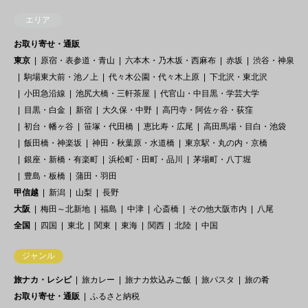
エリア
お取り寄せ・通販
東京
原宿・表参道・青山
六本木・乃木坂・西麻布
赤坂
渋谷・神泉
駒場東大前・池ノ上
代々木公園・代々木上原
下北沢・東北沢
小田急沿線
池尻大橋・三軒茶屋
代官山・中目黒・学芸大学
目黒・白金
新宿
大久保・中野
高円寺・阿佐ヶ谷・荻窪
初台・幡ヶ谷
笹塚・代田橋
恵比寿・広尾
高田馬場・目白・池袋
飯田橋・神楽坂
神田・秋葉原・水道橋
東京駅・丸の内・京橋
銀座・新橋・有楽町
浜松町・田町・品川
茅場町・八丁堀
豊島・板橋
蒲田・羽田
甲信越
新潟
山梨
長野
大阪
梅田～北新地
福島
中津
心斎橋
その他大阪市内
八尾
全国
四国
東北
関東
東海
関西
北陸
中国
ジャンル
旅ナカ・レシピ
旅カレー
旅ナカ炊込みご飯
旅パスタ
旅の肴
お取り寄せ・通販
ふるさと納税