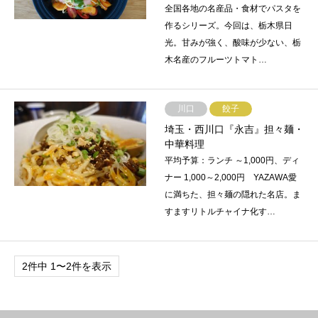
全国各地の名産品・食材でパスタを
作るシリーズ。今回は、栃木県日
光。甘みが強く、酸味が少ない、栃
木名産のフルーツトマト…
川口
餃子
埼玉・西川口『永吉』担々麺・
中華料理
平均予算：ランチ ～1,000円、ディ
ナー 1,000～2,000円 YAZAWA愛
に満ちた、担々麺の隠れた名店。ま
すますリトルチャイナ化す…
2件中 1〜2件を表示