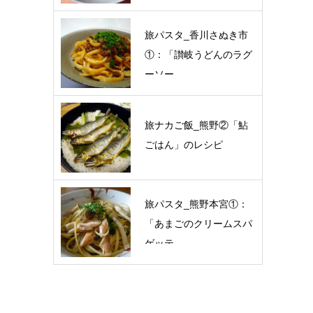
旅パスタ_香川さぬき市
①：「讃岐うどんのラグ
ーソー…
旅ナカご飯_熊野②「鮎
ごはん」のレシピ
旅パスタ_熊野本宮①：
「あまごのクリームスパ
ゲッテ…