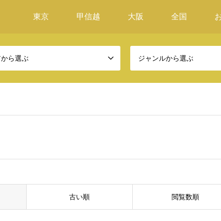
東京
甲信越
大阪
全国
アから選ぶ
ジャンルから選ぶ
古い順
閲覧数順