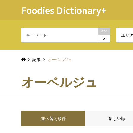
Foodies Dictionary+
and
エリ
or
記事
オーベルジュ
オーベルジュ
並べ替え条件
新しい順