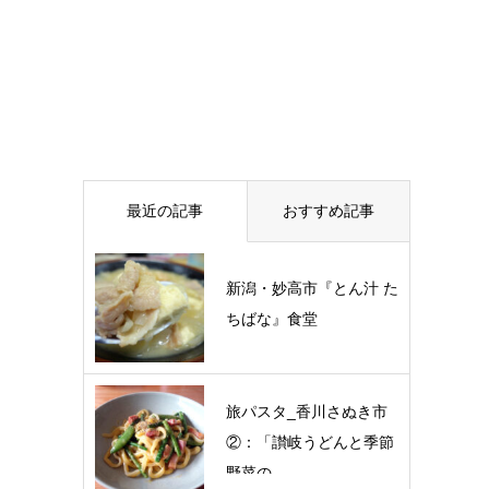
最近の記事
おすすめ記事
新潟・妙高市『とん汁 た
ちばな』食堂
旅パスタ_香川さぬき市
②：「讃岐うどんと季節
野菜の…