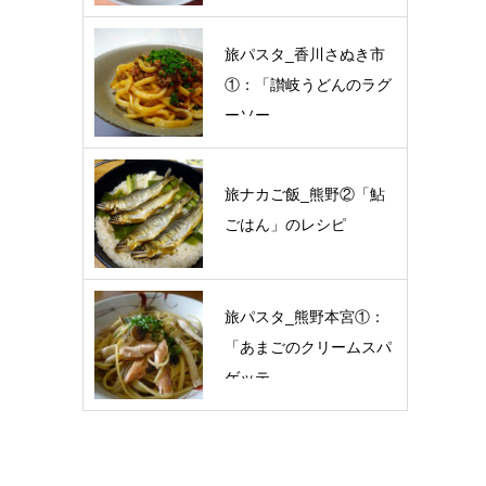
旅パスタ_香川さぬき市
①：「讃岐うどんのラグ
ーソー…
旅ナカご飯_熊野②「鮎
ごはん」のレシピ
旅パスタ_熊野本宮①：
「あまごのクリームスパ
ゲッテ…