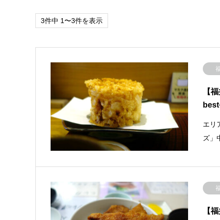
3件中 1〜3件を表示
【福
bes
エリ
ズ」
【福