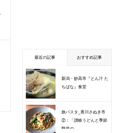
ー
最近の記事
おすすめ記事
新潟・妙高市『とん汁 た
ちばな』食堂
旅パスタ_香川さぬき市
②：「讃岐うどんと季節
野菜の…