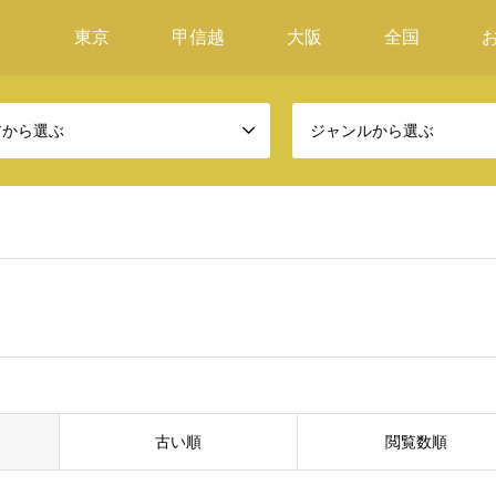
東京
甲信越
大阪
全国
アから選ぶ
ジャンルから選ぶ
古い順
閲覧数順