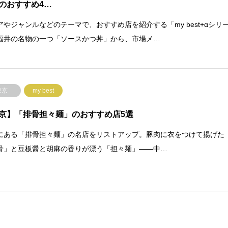
のおすすめ4…
アやジャンルなどのテーマで、おすすめ店を紹介する「my best+αシリ
福井の名物の一つ「ソースかつ丼」から、市場メ…
東京
my best
京】「排骨担々麺」のおすすめ店5選
にある「排骨担々麺」の名店をリストアップ。豚肉に衣をつけて揚げた
骨」と豆板醤と胡麻の香りが漂う「担々麺」――中…