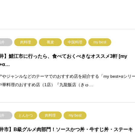
福井
肉料理
蕎麦
中国料理
my best
井】鯖江市に行ったら、食べておくべきなオススメ3軒 [my
t+α…
アやジャンルなどのテーマでのおすすめ店を紹介する「my best+αシリ
中華料理のおすすめ店（1店）『九龍飯店（きゅ…
福井
とんかつ
肉料理
my best
井市】B級グルメ肉部門！ソースかつ丼・牛すじ丼・ステーキ