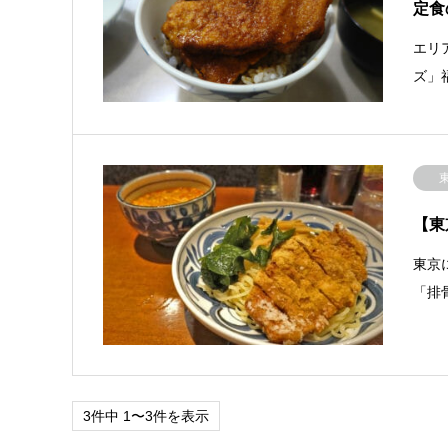
定食
エリ
ズ」
【東
東京
「排
3件中 1〜3件を表示