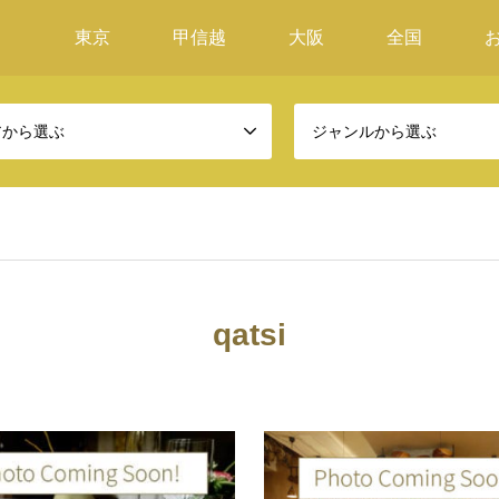
東京
甲信越
大阪
全国
アから選ぶ
ジャンルから選ぶ
qatsi