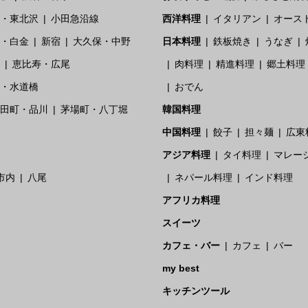
・東北沢
小田急沿線
西洋料理
イタリアン
オース
・白金
新宿
大久保・中野
日本料理
鉄板焼き
うなぎ
恵比寿・広尾
肉料理
精進料理
郷土料理
・水道橋
おでん
田町・品川
茅場町・八丁堀
韓国料理
中国料理
餃子
担々麺
広東
アジア料理
タイ料理
マレー
市内
八尾
ネパール料理
インド料理
アフリカ料理
スイーツ
カフェ・バー
カフェ
バー
my best
キッチンツール