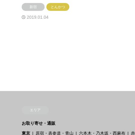
新宿
とんかつ
2019.01.04
エリア
お取り寄せ・通販
東京
原宿・表参道・青山
六本木・乃木坂・西麻布
赤