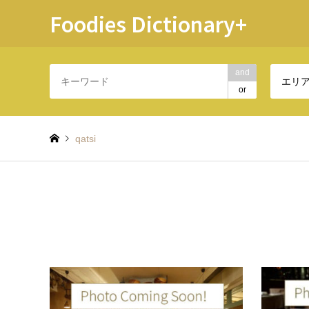
Foodies Dictionary+
and
エリ
or
qatsi