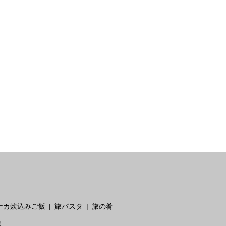
ナカ炊込みご飯
旅パスタ
旅の肴
税