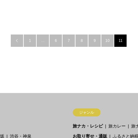
1
…
6
7
8
9
10
11

ジャンル
旅ナカ・レシピ
旅カレー
旅
坂
渋谷・神泉
お取り寄せ・通販
ふるさと納