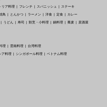
トリア料理
フレンチ
スパニッシュ
ステーキ
焼鳥
とんかつ
ラーメン
洋食
定食
カレー
うどん
寿司
割烹・小料理
鍋料理
蕎麦
居酒屋
料理
雲南料理
台湾料理
シア料理
シンガポール料理
ベトナム料理