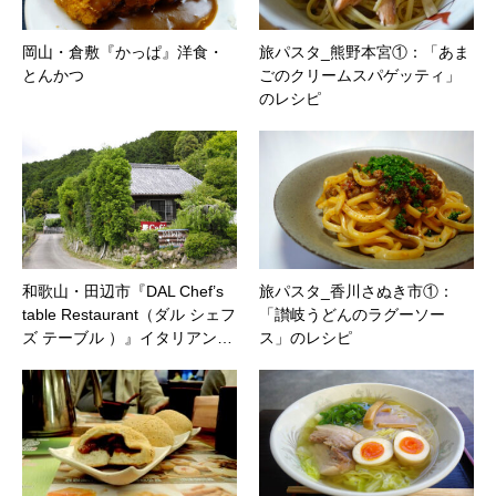
岡山・倉敷『かっぱ』洋食・
旅パスタ_熊野本宮①：「あま
とんかつ
ごのクリームスパゲッティ」
のレシピ
和歌山・田辺市『DAL Chef’s
旅パスタ_香川さぬき市①：
table Restaurant（ダル シェフ
「讃岐うどんのラグーソー
ズ テーブル ）』イタリアン…
ス」のレシピ