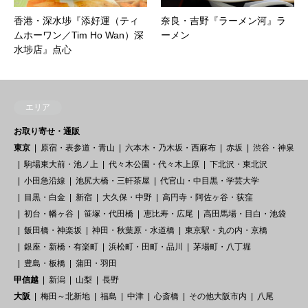
香港・深水埗『添好運（ティ
奈良・吉野『ラーメン河』ラ
ムホーワン／Tim Ho Wan）深
ーメン
水埗店』点心
エリア
お取り寄せ・通販
東京
原宿・表参道・青山
六本木・乃木坂・西麻布
赤坂
渋谷・神泉
駒場東大前・池ノ上
代々木公園・代々木上原
下北沢・東北沢
小田急沿線
池尻大橋・三軒茶屋
代官山・中目黒・学芸大学
目黒・白金
新宿
大久保・中野
高円寺・阿佐ヶ谷・荻窪
初台・幡ヶ谷
笹塚・代田橋
恵比寿・広尾
高田馬場・目白・池袋
飯田橋・神楽坂
神田・秋葉原・水道橋
東京駅・丸の内・京橋
銀座・新橋・有楽町
浜松町・田町・品川
茅場町・八丁堀
豊島・板橋
蒲田・羽田
甲信越
新潟
山梨
長野
大阪
梅田～北新地
福島
中津
心斎橋
その他大阪市内
八尾