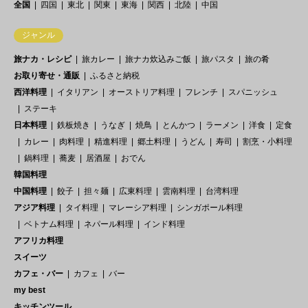
全国
四国
東北
関東
東海
関西
北陸
中国
ジャンル
旅ナカ・レシピ
旅カレー
旅ナカ炊込みご飯
旅パスタ
旅の肴
お取り寄せ・通販
ふるさと納税
西洋料理
イタリアン
オーストリア料理
フレンチ
スパニッシュ
ステーキ
日本料理
鉄板焼き
うなぎ
焼鳥
とんかつ
ラーメン
洋食
定食
カレー
肉料理
精進料理
郷土料理
うどん
寿司
割烹・小料理
鍋料理
蕎麦
居酒屋
おでん
韓国料理
中国料理
餃子
担々麺
広東料理
雲南料理
台湾料理
アジア料理
タイ料理
マレーシア料理
シンガポール料理
ベトナム料理
ネパール料理
インド料理
アフリカ料理
スイーツ
カフェ・バー
カフェ
バー
my best
キッチンツール