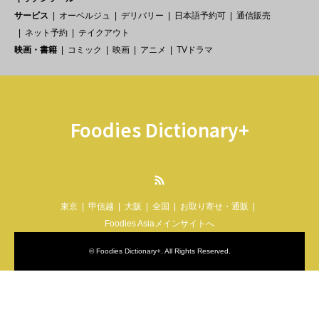
サービス
オーベルジュ
デリバリー
日本語予約可
通信販売
ネット予約
テイクアウト
映画・書籍
コミック
映画
アニメ
TVドラマ
Foodies Dictionary+
RSS
東京
甲信越
大阪
全国
お取り寄せ・通販
Foodies Asiaメインサイトへ
©
Foodies Dictionary+
. All Rights Reserved.