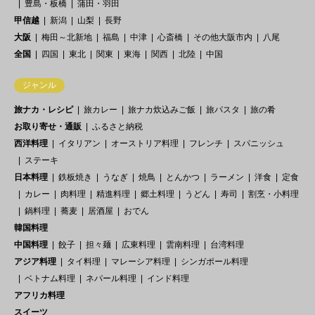
豊島・板橋
蒲田・羽田
甲信越
新潟
山梨
長野
大阪
梅田～北新地
福島
中津
心斎橋
その他大阪市内
八尾
全国
四国
東北
関東
東海
関西
北陸
中国
ジャンル
旅ナカ・レシピ
旅カレー
旅ナカ炊込みご飯
旅パスタ
旅の肴
お取り寄せ・通販
ふるさと納税
西洋料理
イタリアン
オーストリア料理
フレンチ
スパニッシュ
ステーキ
日本料理
鉄板焼き
うなぎ
焼鳥
とんかつ
ラーメン
洋食
定食
カレー
肉料理
精進料理
郷土料理
うどん
寿司
割烹・小料理
鍋料理
蕎麦
居酒屋
おでん
韓国料理
中国料理
餃子
担々麺
広東料理
雲南料理
台湾料理
アジア料理
タイ料理
マレーシア料理
シンガポール料理
ベトナム料理
ネパール料理
インド料理
アフリカ料理
スイーツ