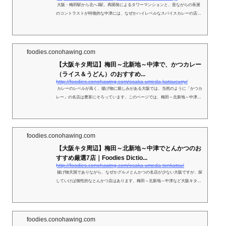
大阪・梅田駅から北へ1駅。再開発によるタワーマンションと、昔ながらの長屋
のコントラストが特徴的な中津には、なぜかハイレベルなスパイスカレーの店が
集結しています。阪急「中津駅」エリアから順にご紹介していきます。
foodies.conohawing.com
【大阪キタ周辺】梅田～北新地～中津で、かつカレー
（ライス＆うどん）のおすすめ...
http://foodies.conohawing.com/osaka-umeda-katsucurry/
カレーのレベルが高く、揚げ物に親しみがある大阪では、当然のように「かつカ
レー」の名店は豊富にそろっています。このページでは、梅田～北新地～中津な
ど大阪キタ周辺で、特筆すべきお店をピックアップしました。
foodies.conohawing.com
【大阪キタ周辺】梅田～北新地～中津でとんかつのお
すすめ厳選7店｜Foodies Dictio...
http://foodies.conohawing.com/osaka-umeda-tonkatsu/
揚げ物天国でありながら、なぜかグルメとんかつの名店が少ない大阪ですが、探
していけば個性的なとんかつ店はあります。梅田～北新地～中津など大阪キタ周
辺で、特筆すべきお店をピックアップしました。
foodies.conohawing.com