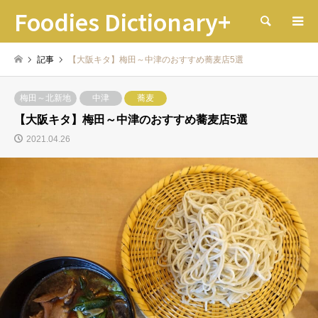
Foodies Dictionary+
検索
記事
【大阪キタ】梅田～中津のおすすめ蕎麦店5選
梅田～北新地
中津
蕎麦
【大阪キタ】梅田～中津のおすすめ蕎麦店5選
2021.04.26