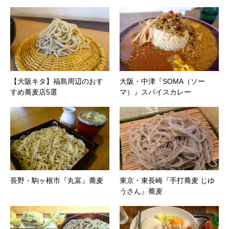
【大阪キタ】福島周辺のおす
大阪・中津『SOMA（ソー
すめ蕎麦店5選
マ）』スパイスカレー
長野・駒ヶ根市『丸富』蕎麦
東京・東長崎『手打蕎麦 じゆ
うさん』蕎麦