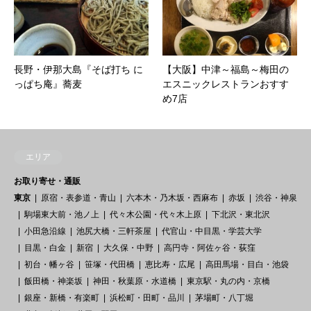
長野・伊那大島『そば打ち に
【大阪】中津～福島～梅田の
っぱち庵』蕎麦
エスニックレストランおすす
め7店
エリア
お取り寄せ・通販
東京
原宿・表参道・青山
六本木・乃木坂・西麻布
赤坂
渋谷・神泉
駒場東大前・池ノ上
代々木公園・代々木上原
下北沢・東北沢
小田急沿線
池尻大橋・三軒茶屋
代官山・中目黒・学芸大学
目黒・白金
新宿
大久保・中野
高円寺・阿佐ヶ谷・荻窪
初台・幡ヶ谷
笹塚・代田橋
恵比寿・広尾
高田馬場・目白・池袋
飯田橋・神楽坂
神田・秋葉原・水道橋
東京駅・丸の内・京橋
銀座・新橋・有楽町
浜松町・田町・品川
茅場町・八丁堀