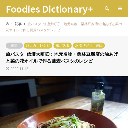
Foodies Dictionary+
検索
記事
旅パスタ_信濃大町②：地元名物・栗林豆腐店の油あげと菜の
花オイルで作る蕎麦パスタのレシピ
長野
旅ナカ・レシピ
旅パスタ
お取り寄せ・通販
旅パスタ_信濃大町②：地元名物・栗林豆腐店の油あげ
と菜の花オイルで作る蕎麦パスタのレシピ
2022.11.12