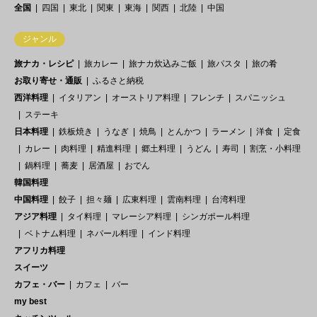
全国
四国
東北
関東
東海
関西
北陸
中国
ジャンル
旅ナカ・レシピ
旅カレー
旅ナカ炊込みご飯
旅パスタ
旅の肴
お取り寄せ・通販
ふるさと納税
西洋料理
イタリアン
オーストリア料理
フレンチ
スパニッシュ
ステーキ
日本料理
鉄板焼き
うなぎ
焼鳥
とんかつ
ラーメン
洋食
定食
カレー
肉料理
精進料理
郷土料理
うどん
寿司
割烹・小料理
鍋料理
蕎麦
居酒屋
おでん
韓国料理
中国料理
餃子
担々麺
広東料理
雲南料理
台湾料理
アジア料理
タイ料理
マレーシア料理
シンガポール料理
ベトナム料理
ネパール料理
インド料理
アフリカ料理
スイーツ
カフェ・バー
カフェ
バー
my best