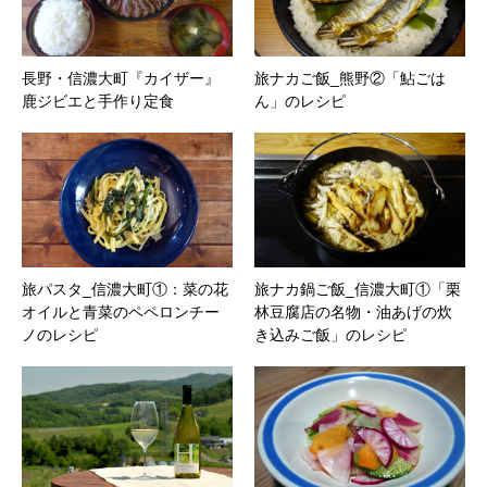
長野・信濃大町『カイザー』
旅ナカご飯_熊野②「鮎ごは
鹿ジビエと手作り定食
ん」のレシピ
旅パスタ_信濃大町①：菜の花
旅ナカ鍋ご飯_信濃大町①「栗
オイルと青菜のペペロンチー
林豆腐店の名物・油あげの炊
ノのレシピ
き込みご飯」のレシピ