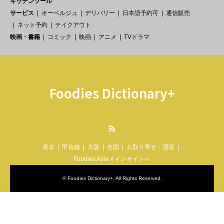
キッチンツール
サービス
オーベルジュ
デリバリー
日本語予約可
通信販売
ネット予約
テイクアウト
映画・書籍
コミック
映画
アニメ
TVドラマ
Foodies Dictionary+
RSS
東京
甲信越
大阪
全国
お取り寄せ・通販
Foodies Asiaメインサイトへ
©
Foodies Dictionary+
. All Rights Reserved.