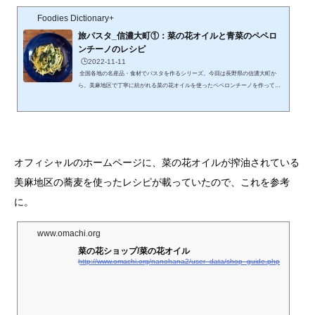
Foodies Dictionary+
旅パスタ_信濃大町①：菜の花オイルと青菜のペペロ
ンチーノのレシピ
🕒️2022-11-11
全国各地の名産品・食材でパスタを作るシリーズ。今回は長野県の信濃大町か
ら。美麻地区で丁寧に紡がれる菜の花オイルを使ったペペロンチーノを作ってみ
ます。 (function(b,c,f,g,a,d,e){b.MoshimoAffiliateObject=a;b=b||function(){arguments.c
urrentScript=c.currentScript||c.scripts;(b.q=b.q||).push(arguments)};c.getElementById
(a)||(d=c.createElement(f),d.src=g,d.id=a,e=c.getElementsByTagName("body"),e.app
endChild(d))})(window,document,"script","//dn.msmstatic.com/site/car...
オフィシャルのホームページに、菜の花オイルが搾油されている
美麻地区の蕎麦を使ったレシピが載っていたので、これを参考
に。
www.omachi.org
菜の花ショップ/菜の花オイル
http://www.omachi.org/nanohana2/user_data/shop_guide.php