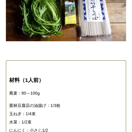
材料（1人前）
蕎麦：80～100g
栗林豆腐店の油揚げ：1/3枚
玉ねぎ：1/4束
水菜：1/2束
にんにく：小さじ1/2