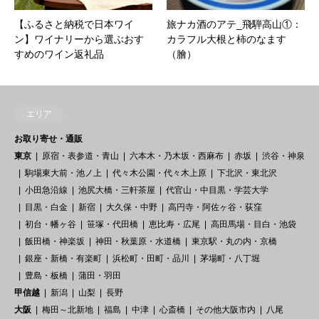
【ふるさと納税で日本ワイ
旅ナカ酒のアテ_飛騨高山①：
ン】ワイナリーから選ぶおす
カラフル大根と柿のなます
すめのワイン返礼品
（膾）
エリア
お取り寄せ・通販
東京
原宿・表参道・青山
六本木・乃木坂・西麻布
赤坂
渋谷・神泉
駒場東大前・池ノ上
代々木公園・代々木上原
下北沢・東北沢
小田急沿線
池尻大橋・三軒茶屋
代官山・中目黒・学芸大学
目黒・白金
新宿
大久保・中野
高円寺・阿佐ヶ谷・荻窪
初台・幡ヶ谷
笹塚・代田橋
恵比寿・広尾
高田馬場・目白・池袋
飯田橋・神楽坂
神田・秋葉原・水道橋
東京駅・丸の内・京橋
銀座・新橋・有楽町
浜松町・田町・品川
茅場町・八丁堀
豊島・板橋
蒲田・羽田
甲信越
新潟
山梨
長野
大阪
梅田～北新地
福島
中津
心斎橋
その他大阪市内
八尾