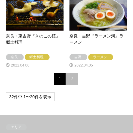
奈良・東吉野『きのこの舘』
奈良・吉野『ラーメン河』ラ
郷土料理
ーメン
奈良
郷土料理
吉野
ラーメン
2022.04.06
2022.04.05
1
2
32件中 1〜20件を表示
エリア