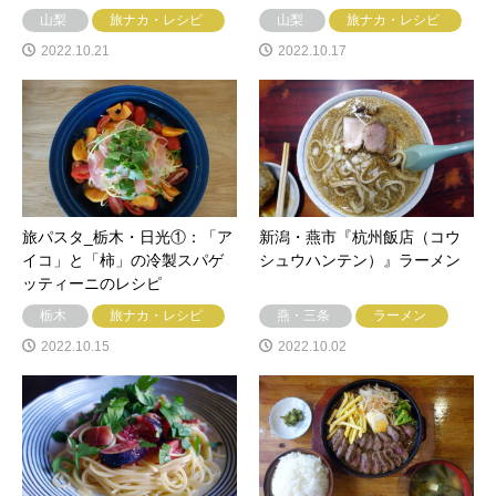
山梨
旅ナカ・レシピ
山梨
旅ナカ・レシピ
2022.10.21
2022.10.17
旅パスタ_栃木・日光①：「ア
新潟・燕市『杭州飯店（コウ
イコ」と「柿」の冷製スパゲ
シュウハンテン）』ラーメン
ッティーニのレシピ
栃木
旅ナカ・レシピ
燕・三条
ラーメン
2022.10.15
2022.10.02