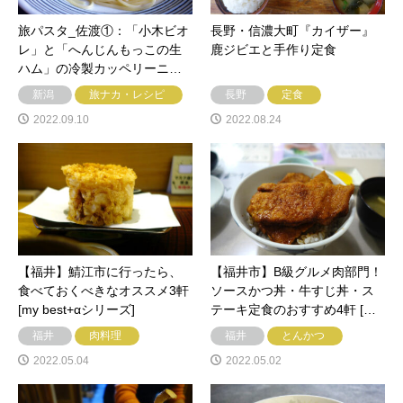
旅パスタ_佐渡①：「小木ビオ
長野・信濃大町『カイザー』
レ」と「へんじんもっこの生
鹿ジビエと手作り定食
ハム」の冷製カッペリーニ…
新潟
旅ナカ・レシピ
長野
定食
2022.09.10
2022.08.24
【福井】鯖江市に行ったら、
【福井市】B級グルメ肉部門！
食べておくべきなオススメ3軒
ソースかつ丼・牛すじ丼・ス
[my best+αシリーズ]
テーキ定食のおすすめ4軒 […
福井
肉料理
福井
とんかつ
2022.05.04
2022.05.02