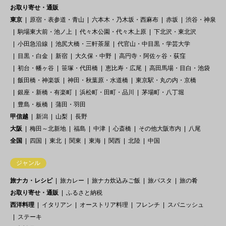
お取り寄せ・通販
東京
原宿・表参道・青山
六本木・乃木坂・西麻布
赤坂
渋谷・神泉
駒場東大前・池ノ上
代々木公園・代々木上原
下北沢・東北沢
小田急沿線
池尻大橋・三軒茶屋
代官山・中目黒・学芸大学
目黒・白金
新宿
大久保・中野
高円寺・阿佐ヶ谷・荻窪
初台・幡ヶ谷
笹塚・代田橋
恵比寿・広尾
高田馬場・目白・池袋
飯田橋・神楽坂
神田・秋葉原・水道橋
東京駅・丸の内・京橋
銀座・新橋・有楽町
浜松町・田町・品川
茅場町・八丁堀
豊島・板橋
蒲田・羽田
甲信越
新潟
山梨
長野
大阪
梅田～北新地
福島
中津
心斎橋
その他大阪市内
八尾
全国
四国
東北
関東
東海
関西
北陸
中国
ジャンル
旅ナカ・レシピ
旅カレー
旅ナカ炊込みご飯
旅パスタ
旅の肴
お取り寄せ・通販
ふるさと納税
西洋料理
イタリアン
オーストリア料理
フレンチ
スパニッシュ
ステーキ