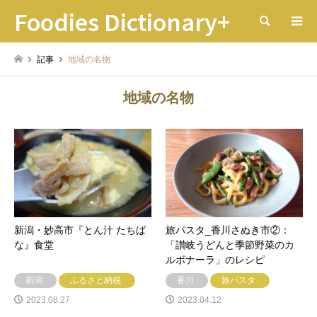
Foodies Dictionary+
検索
記事
地域の名物
地域の名物
新潟・妙高市『とん汁 たちば
旅パスタ_香川さぬき市②：
な』食堂
「讃岐うどんと季節野菜のカ
ルボナーラ」のレシピ
新潟
ふるさと納税
香川
旅パスタ
2023.08.27
2023.04.12