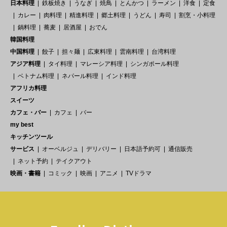
日本料理
鉄板焼き
うなぎ
焼鳥
とんかつ
ラーメン
洋食
定食
カレー
肉料理
精進料理
郷土料理
うどん
寿司
割烹・小料理
鍋料理
蕎麦
居酒屋
おでん
韓国料理
中国料理
餃子
担々麺
広東料理
雲南料理
台湾料理
アジア料理
タイ料理
マレーシア料理
シンガポール料理
ベトナム料理
ネパール料理
インド料理
アフリカ料理
スイーツ
カフェ・バー
カフェ
バー
my best
キッチンツール
サービス
オーベルジュ
デリバリー
日本語予約可
通信販売
ネット予約
テイクアウト
映画・書籍
コミック
映画
アニメ
TVドラマ