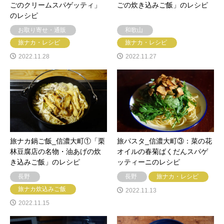
ごのクリームスパゲッティ」
ごの炊き込みご飯」のレシピ
のレシピ
お取り寄せ・通販
和歌山
旅ナカ・レシピ
旅ナカ・レシピ
2022.11.28
2022.11.27
旅ナカ鍋ご飯_信濃大町①「栗
旅パスタ_信濃大町③：菜の花
林豆腐店の名物・油あげの炊
オイルの春菊ばくだんスパゲ
き込みご飯」のレシピ
ッティーニのレシピ
長野
長野
旅ナカ・レシピ
旅ナカ炊込みご飯
2022.11.13
2022.11.15