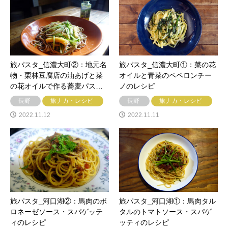
旅パスタ_信濃大町②：地元名
旅パスタ_信濃大町①：菜の花
物・栗林豆腐店の油あげと菜
オイルと青菜のペペロンチー
の花オイルで作る蕎麦パス…
ノのレシピ
長野
旅ナカ・レシピ
長野
旅ナカ・レシピ
2022.11.12
2022.11.11
旅パスタ_河口湖②：馬肉のボ
旅パスタ_河口湖①：馬肉タル
ロネーゼソース・スパゲッテ
タルのトマトソース・スパゲ
ィのレシピ
ッティのレシピ