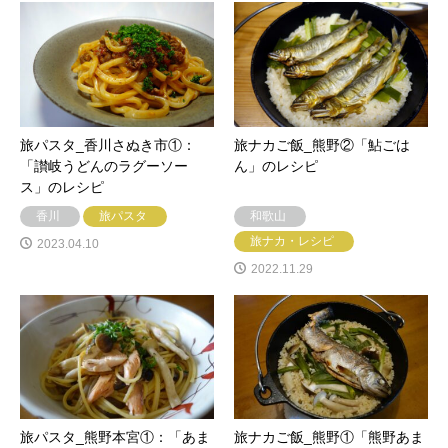
旅パスタ_香川さぬき市①：
旅ナカご飯_熊野②「鮎ごは
「讃岐うどんのラグーソー
ん」のレシピ
ス」のレシピ
香川
旅パスタ
和歌山
旅ナカ・レシピ
2023.04.10
2022.11.29
旅パスタ_熊野本宮①：「あま
旅ナカご飯_熊野①「熊野あま