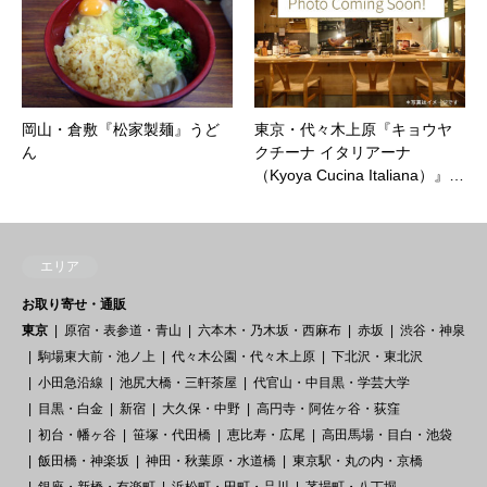
岡山・倉敷『松家製麺』うど
東京・代々木上原『キョウヤ
ん
クチーナ イタリアーナ
（Kyoya Cucina Italiana）』…
エリア
お取り寄せ・通販
東京
原宿・表参道・青山
六本木・乃木坂・西麻布
赤坂
渋谷・神泉
駒場東大前・池ノ上
代々木公園・代々木上原
下北沢・東北沢
小田急沿線
池尻大橋・三軒茶屋
代官山・中目黒・学芸大学
目黒・白金
新宿
大久保・中野
高円寺・阿佐ヶ谷・荻窪
初台・幡ヶ谷
笹塚・代田橋
恵比寿・広尾
高田馬場・目白・池袋
飯田橋・神楽坂
神田・秋葉原・水道橋
東京駅・丸の内・京橋