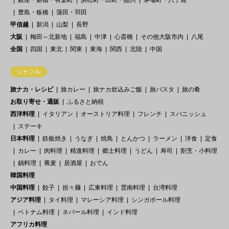
銀座・新橋・有楽町
浜松町・田町・品川
茅場町・八丁堀
豊島・板橋
蒲田・羽田
甲信越
新潟
山梨
長野
大阪
梅田～北新地
福島
中津
心斎橋
その他大阪市内
八尾
全国
四国
東北
関東
東海
関西
北陸
中国
ジャンル
旅ナカ・レシピ
旅カレー
旅ナカ炊込みご飯
旅パスタ
旅の肴
お取り寄せ・通販
ふるさと納税
西洋料理
イタリアン
オーストリア料理
フレンチ
スパニッシュ
ステーキ
日本料理
鉄板焼き
うなぎ
焼鳥
とんかつ
ラーメン
洋食
定食
カレー
肉料理
精進料理
郷土料理
うどん
寿司
割烹・小料理
鍋料理
蕎麦
居酒屋
おでん
韓国料理
中国料理
餃子
担々麺
広東料理
雲南料理
台湾料理
アジア料理
タイ料理
マレーシア料理
シンガポール料理
ベトナム料理
ネパール料理
インド料理
アフリカ料理