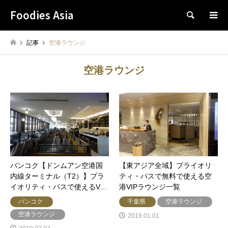
Foodies Asia
検索
記事
空港ラウンジ
空港ラウンジ
バンコク【ドンムアン空港国
【東アジア全域】プライオリ
内線ターミナル（T2）】プラ
ティ・パスで無料で使える空
イオリティ・パスで使えるV…
港VIPラウンジ一覧
バンコク
千葉県
空港ラウンジ
空港ラウンジ
2019.01.01