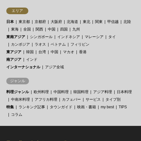
エリア
日本
東京都
京都府
大阪府
北海道
東北
関東
甲信越
北陸
東海
全国
関西
中国
四国
九州
東南アジア
シンガポール
インドネシア
マレーシア
タイ
カンボジア
ラオス
ベトナム
フィリピン
東アジア
韓国
台湾
中国
マカオ
香港
南アジア
インド
インターナショナル
アジア全域
ジャンル
料理ジャンル
欧州料理
中国料理
韓国料理
アジア料理
日本料理
中南米料理
アフリカ料理
カフェバー
サービス
タイプ別
特集
ランキング記事
タウンガイド
映画・書籍
my best
TIPS
コラム