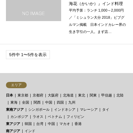
海花（かいか）』インド料理
平均予算：ランチ 1,000～2,000円
／「ミシュラン大分 2018」ビブグ
ルマン掲載 日本インドカレー界の
生き字引の一人。まず店…
5件中 1〜5件を表示
エリア
日本
東京都
京都府
大阪府
北海道
東北
関東
甲信越
北陸
東海
全国
関西
中国
四国
九州
東南アジア
シンガポール
インドネシア
マレーシア
タイ
カンボジア
ラオス
ベトナム
フィリピン
東アジア
韓国
台湾
中国
マカオ
香港
南アジア
インド