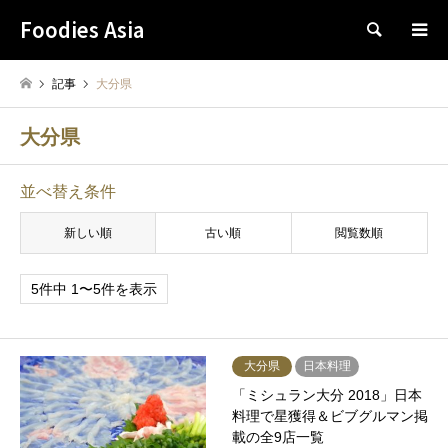
Foodies Asia
検索
記事
大分県
大分県
並べ替え条件
新しい順
古い順
閲覧数順
5件中 1〜5件を表示
大分県
日本料理
「ミシュラン大分 2018」日本
料理で星獲得＆ビブグルマン掲
載の全9店一覧