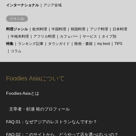
インターナショナル
アジア全域
ジャンル
料理ジャンル
欧州料理
中国料理
韓国料理
アジア料理
日本料理
中南米料理
アフリカ料理
カフェバー
サービス
タイプ別
特集
ランキング記事
タウンガイド
映画・書籍
my best
TIPS
コラム
Foodies Asiaについて
Foodies Asiaとは
主宰者・杉浦 裕のプロフィール
FAQ.01：なぜアジアのレストランなんですか？
FAQ.02：このサイトから、どうやって店を選べばいいの？