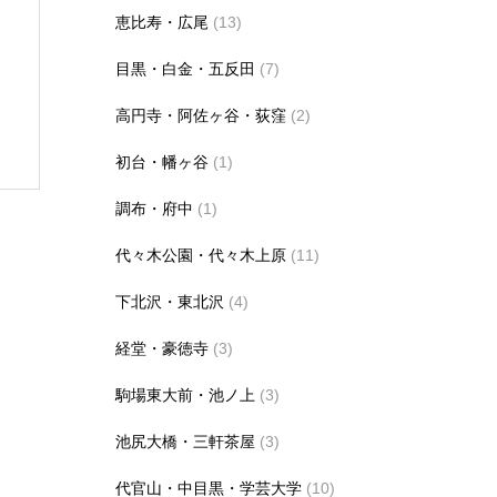
恵比寿・広尾
(13)
目黒・白金・五反田
(7)
高円寺・阿佐ヶ谷・荻窪
(2)
初台・幡ヶ谷
(1)
調布・府中
(1)
代々木公園・代々木上原
(11)
下北沢・東北沢
(4)
経堂・豪徳寺
(3)
駒場東大前・池ノ上
(3)
池尻大橋・三軒茶屋
(3)
代官山・中目黒・学芸大学
(10)