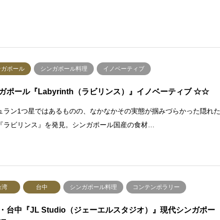
ンガポール
シンガポール料理
イノベーティブ
ガポール『Labyrinth（ラビリンス）』イノベーティブ ☆☆
ュラン1つ星ではあるものの、なかなかその実態が掴みづらかった隠れ
『ラビリンス』を発見。シンガポール国産の食材…
台湾
台中
シンガポール料理
コンテンポラリー
・台中『JL Studio（ジェーエルスタジオ）』現代シンガポー