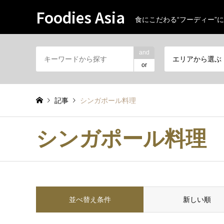
Foodies Asia
食にこだわる“フーディー”に
and
エリアから選ぶ
or
記事
シンガポール料理
シンガポール料理
並べ替え条件
新しい順