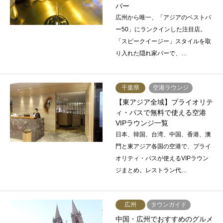
バー
広州から唯一、「アジアのベストバ
ー50」にランクインした注目店。
「スピークイージー」スタイルを取
り入れた隠れ家バーで、…
千葉県
空港ラウンジ
【東アジア全域】プライオリテ
ィ・パスで無料で使える空港
VIPラウンジ一覧
日本、韓国、台湾、中国、香港、澳
門と東アジア各国の空港で、プライ
オリティ・パスが使えるVIPラウン
ジまとめ。レストラン代…
広州
タウンガイド
中国・広州でおすすめのグルメ