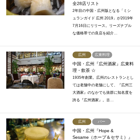
全28店リスト
2年目の中国・広州版となる「ミシ
ュランガイド 広州 2019」が2019年
7月16日にリリース。リーズナブル
な価格帯での良店を紹介…
広州
広東料理
中国・広州『広州酒家』広東料
理・飲茶 ☆
1935年創業。広州のレストランとし
ては老舗中の老舗にして、『広州三
大酒家』のなかでも抜群に知名度を
誇る『広州酒家』。古…
広州
バー
中国・広州『Hope &
Sesame（ホープ＆セサミ）』