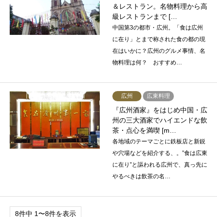
＆レストラン。名物料理から高
級レストランまで […
中国第3の都市・広州。「食は広州
に在り」とまで称された食の都の現
在はいかに？広州のグルメ事情、名
物料理は何？ おすすめ…
広州
広東料理
『広州酒家』をはじめ中国・広
州の三大酒家でハイエンドな飲
茶・点心を満喫 [m…
各地域のテーマごとに鉄板店と新鋭
や穴場などを紹介する、。”食は広東
に在り”と謳われる広州で、真っ先に
やるべきは飲茶の名…
8件中 1〜8件を表示