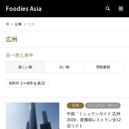
Foodies Asia
検索
記事
広州
広州
並べ替え条件
新しい順
古い順
閲覧数順
8件中 1〜8件を表示
広州
ミシュラン・ガイド
中国「ミシュランガイド 広州
2020」星獲得レストラン全12
店リスト