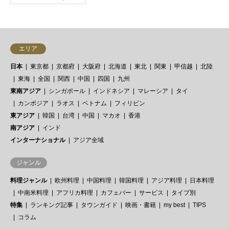
エリア
日本
東京都
京都府
大阪府
北海道
東北
関東
甲信越
北陸
東海
全国
関西
中国
四国
九州
東南アジア
シンガポール
インドネシア
マレーシア
タイ
カンボジア
ラオス
ベトナム
フィリピン
東アジア
韓国
台湾
中国
マカオ
香港
南アジア
インド
インターナショナル
アジア全域
ジャンル
料理ジャンル
欧州料理
中国料理
韓国料理
アジア料理
日本料理
中南米料理
アフリカ料理
カフェバー
サービス
タイプ別
特集
ランキング記事
タウンガイド
映画・書籍
my best
TIPS
コラム