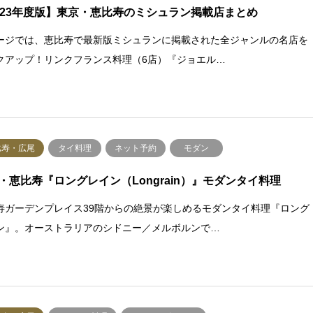
023年度版】東京・恵比寿のミシュラン掲載店まとめ
ージでは、恵比寿で最新版ミシュランに掲載された全ジャンルの名店を
クアップ！リンクフランス料理（6店）『ジョエル…
比寿・広尾
タイ料理
ネット予約
モダン
・恵比寿『ロングレイン（Longrain）』モダンタイ料理
寿ガーデンプレイス39階からの絶景が楽しめるモダンタイ料理『ロング
ン』。オーストラリアのシドニー／メルボルンで…