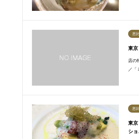
恵
東京
店の特
／「
恵
東京
ショ