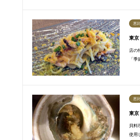
恵
東京
店の特
「季
恵
東京
貝料
使用