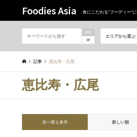
Foodies Asia
食にこだわる“フーディー”に
and
エリアから選ぶ
or
記事
恵比寿・広尾
恵比寿・広尾
並べ替え条件
新しい順