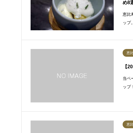
め8
恵比
ップ
恵
【2
当ペ
ップ
恵