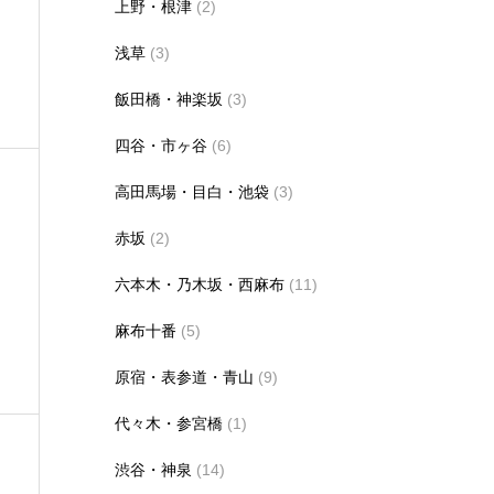
上野・根津
(2)
浅草
(3)
飯田橋・神楽坂
(3)
四谷・市ヶ谷
(6)
高田馬場・目白・池袋
(3)
赤坂
(2)
六本木・乃木坂・西麻布
(11)
麻布十番
(5)
原宿・表参道・青山
(9)
代々木・参宮橋
(1)
渋谷・神泉
(14)