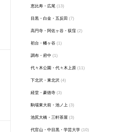
恵比寿・広尾
(13)
目黒・白金・五反田
(7)
高円寺・阿佐ヶ谷・荻窪
(2)
初台・幡ヶ谷
(1)
調布・府中
(1)
代々木公園・代々木上原
(11)
下北沢・東北沢
(4)
経堂・豪徳寺
(3)
駒場東大前・池ノ上
(3)
池尻大橋・三軒茶屋
(3)
代官山・中目黒・学芸大学
(10)