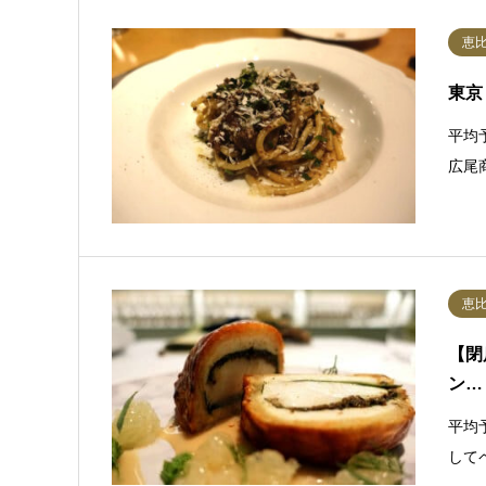
恵
東京
平均予
広尾
恵
【閉
ン…
平均
して