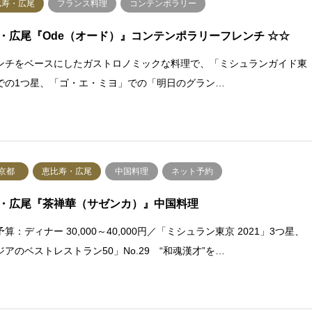
比寿・広尾
フランス料理
コンテンポラリー
・広尾『Ode（オード）』コンテンポラリーフレンチ ☆☆
ンチをベースにしたガストロノミックな料理で、「ミシュランガイド東
での1つ星、「ゴ・エ・ミヨ」での「明日のグラン…
京都
恵比寿・広尾
中国料理
ネット予約
・広尾『茶禅華（サゼンカ）』中国料理
算：ディナー 30,000～40,000円／「ミシュラン東京 2021」3つ星、
ジアのベストレストラン50」No.29 “和魂漢才”を…