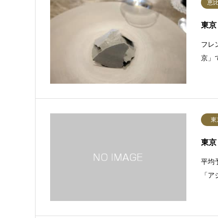
恵
東京
フレ
京」
東
東京
平均予
「ア