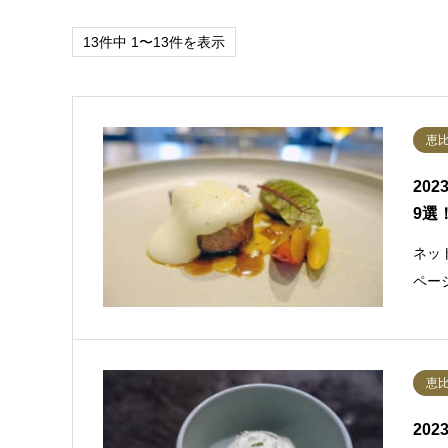
13件中 1〜13件を表示
恵
20
9選
ネッ
ペー
恵
20