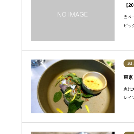
【2
当ペ
ピッ
恵
東京
恵比
レイ