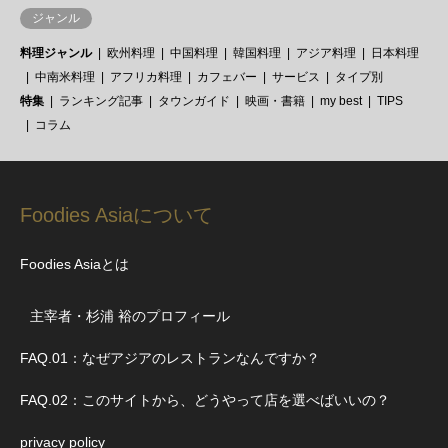
ジャンル
料理ジャンル
欧州料理
中国料理
韓国料理
アジア料理
日本料理
中南米料理
アフリカ料理
カフェバー
サービス
タイプ別
特集
ランキング記事
タウンガイド
映画・書籍
my best
TIPS
コラム
Foodies Asiaについて
Foodies Asiaとは
主宰者・杉浦 裕のプロフィール
FAQ.01：なぜアジアのレストランなんですか？
FAQ.02：このサイトから、どうやって店を選べばいいの？
privacy policy