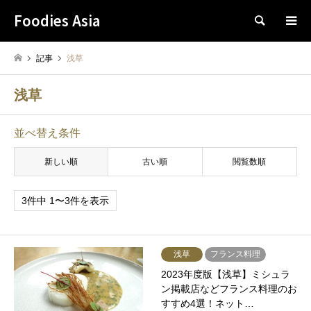
Foodies Asia
検索
記事
浅草
浅草
並べ替え条件
新しい順
古い順
閲覧数順
3件中 1〜3件を表示
浅草
フランス料理
2023年度版【浅草】ミシュラ
ン掲載店などフランス料理のお
すすめ4選！ネット…