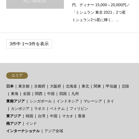
円、ディナー 15,000～20,000円／
「ミシュラン 東京 2021」2つ星
ミシュラン2つ星に輝く、…
3件中 1〜3件を表示
エリア
日本
東京都
京都府
大阪府
北海道
東北
関東
甲信越
北陸
東海
全国
関西
中国
四国
九州
東南アジア
シンガポール
インドネシア
マレーシア
タイ
カンボジア
ラオス
ベトナム
フィリピン
東アジア
韓国
台湾
中国
マカオ
香港
南アジア
インド
インターナショナル
アジア全域