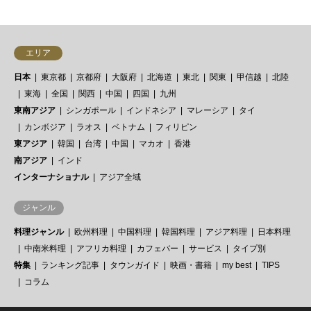
エリア
日本
東京都
京都府
大阪府
北海道
東北
関東
甲信越
北陸
東海
全国
関西
中国
四国
九州
東南アジア
シンガポール
インドネシア
マレーシア
タイ
カンボジア
ラオス
ベトナム
フィリピン
東アジア
韓国
台湾
中国
マカオ
香港
南アジア
インド
インターナショナル
アジア全域
ジャンル
料理ジャンル
欧州料理
中国料理
韓国料理
アジア料理
日本料理
中南米料理
アフリカ料理
カフェバー
サービス
タイプ別
特集
ランキング記事
タウンガイド
映画・書籍
my best
TIPS
コラム