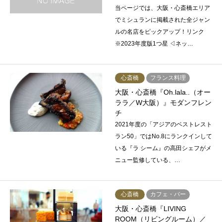
当ページでは、大阪・心斎橋エリア
でミシュランに掲載された全ジャン
ルの名店をピックアップ！リンク
※2023年度版1つ星 ◁ネッ…
心斎橋
フランス料理
大阪・心斎橋『Oh.lala..（オー
ララ／W大阪）』モダンフレン
チ
2021年度の「アジアのベストレスト
ラン50」ではNo.8にランクインして
いる『ラ シーム』の高田シェフがメ
ニュー監修している、…
心斎橋
カフェ・バー
大阪・心斎橋『LIVING
ROOM（リビングルーム）／