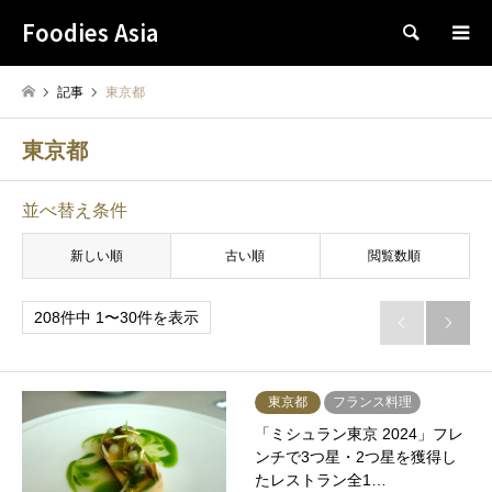
Foodies Asia
検索
記事
東京都
東京都
並べ替え条件
新しい順
古い順
閲覧数順
208件中 1〜30件を表示


東京都
フランス料理
「ミシュラン東京 2024」フレ
ンチで3つ星・2つ星を獲得し
たレストラン全1…