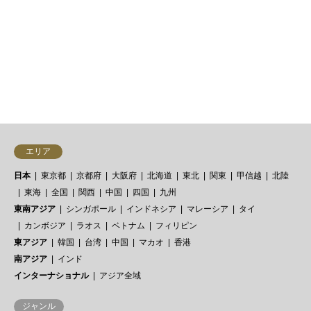
クアップ！バランスよく様々なジャ
ンルの店がありますが…
208件中 1〜30件を表示


エリア
日本
東京都
京都府
大阪府
北海道
東北
関東
甲信越
北陸
東海
全国
関西
中国
四国
九州
東南アジア
シンガポール
インドネシア
マレーシア
タイ
カンボジア
ラオス
ベトナム
フィリピン
東アジア
韓国
台湾
中国
マカオ
香港
南アジア
インド
インターナショナル
アジア全域
ジャンル