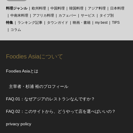
料理ジャンル
欧州料理
中国料理
韓国料理
アジア料理
日本料理
中南米料理
アフリカ料理
カフェバー
サービス
タイプ別
特集
ランキング記事
タウンガイド
映画・書籍
my best
TIPS
コラム
Foodies Asiaについて
Foodies Asiaとは
主宰者・杉浦 裕のプロフィール
FAQ.01：なぜアジアのレストランなんですか？
FAQ.02：このサイトから、どうやって店を選べばいいの？
privacy policy