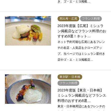
き、ゴ・エ・ミヨ掲載…
恵比寿・広尾
フランス料理
2023年度版【広尾】ミシュラ
ン掲載店などフランス料理のお
すすめ9選！ネット…
ネット予約可能な広尾にあるフレン
チの名店・人気店をクローズアッ
プ。当ページではミシュラン星付き
店やゴ・エ・ミヨ掲載店…
東京駅・日本橋
フランス料理
2023年度版【東京・日本橋】
ミシュラン掲載店などフランス
料理のおすすめ8選…
東京・日本橋周辺にあるフレンチの