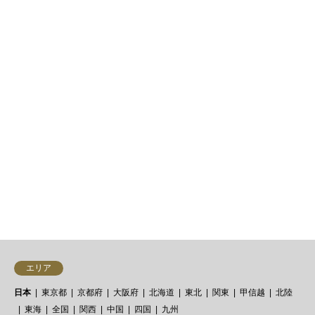
シンガポール
四川料理
シンガポール『四川飯店／
Shisen Hanten』四川料理
予算：ランチ 5,000-7,000円、ディ
ナー 7,000～10.000円 ／「ミシュ
ラン シンガポール 2019」2つ星
『四川飯店／Shisen Han…
38件中 1〜30件を表示


エリア
日本
東京都
京都府
大阪府
北海道
東北
関東
甲信越
北陸
東海
全国
関西
中国
四国
九州