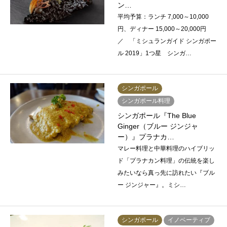
ン…
平均予算：ランチ 7,000～10,000
円、ディナー 15,000～20,000円
／ 「ミシュランガイド シンガポー
ル 2019」1つ星 シンガ…
シンガポール
シンガポール料理
シンガポール『The Blue
Ginger（ブルー ジンジャ
ー）』プラナカ…
マレー料理と中華料理のハイブリッ
ド「プラナカン料理」の伝統を楽し
みたいなら真っ先に訪れたい『ブル
ー ジンジャー』。ミシ…
シンガポール
イノベーティブ