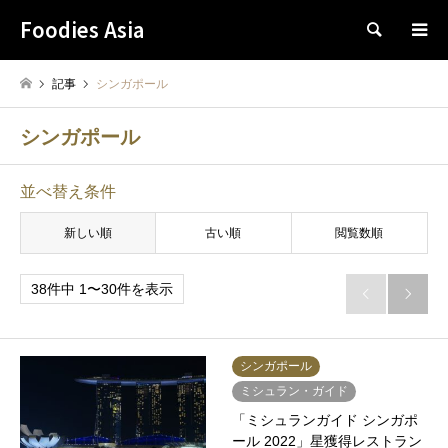
Foodies Asia
検索
記事
シンガポール
シンガポール
並べ替え条件
新しい順
古い順
閲覧数順
38件中 1〜30件を表示


シンガポール
ミシュラン・ガイド
「ミシュランガイド シンガポ
ール 2022」星獲得レストラン