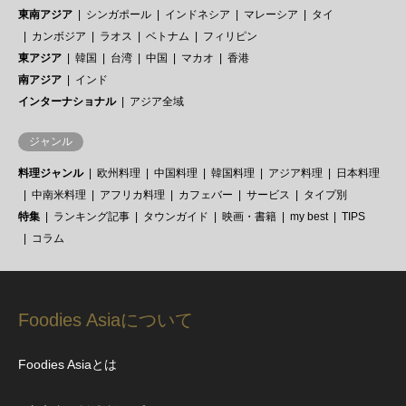
東南アジア
シンガポール
インドネシア
マレーシア
タイ
カンボジア
ラオス
ベトナム
フィリピン
東アジア
韓国
台湾
中国
マカオ
香港
南アジア
インド
インターナショナル
アジア全域
ジャンル
料理ジャンル
欧州料理
中国料理
韓国料理
アジア料理
日本料理
中南米料理
アフリカ料理
カフェバー
サービス
タイプ別
特集
ランキング記事
タウンガイド
映画・書籍
my best
TIPS
コラム
Foodies Asiaについて
Foodies Asiaとは