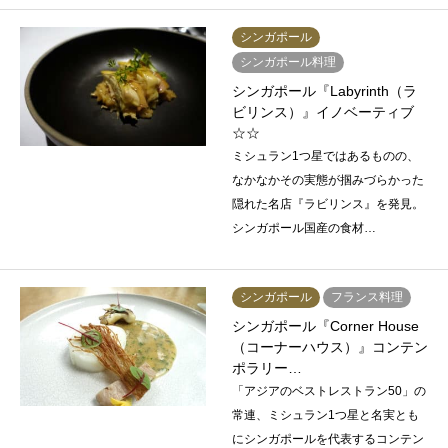
シンガポール
シンガポール料理
シンガポール『Labyrinth（ラ
ビリンス）』イノベーティブ
☆☆
ミシュラン1つ星ではあるものの、
なかなかその実態が掴みづらかった
隠れた名店『ラビリンス』を発見。
シンガポール国産の食材…
シンガポール
フランス料理
シンガポール『Corner House
（コーナーハウス）』コンテン
ポラリー…
「アジアのベストレストラン50」の
常連、ミシュラン1つ星と名実とも
にシンガポールを代表するコンテン