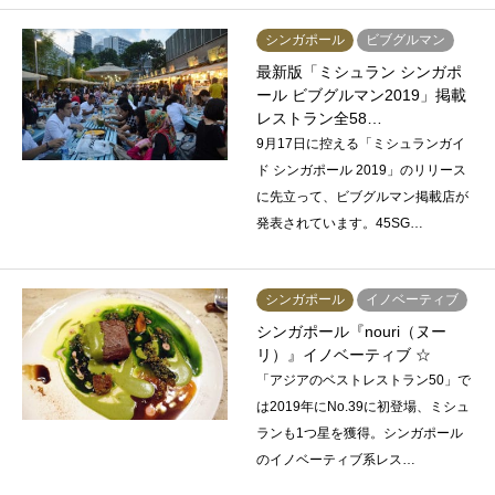
シンガポール
ビブグルマン
最新版「ミシュラン シンガポ
ール ビブグルマン2019」掲載
レストラン全58…
9月17日に控える「ミシュランガイ
ド シンガポール 2019」のリリース
に先立って、ビブグルマン掲載店が
発表されています。45SG…
シンガポール
イノベーティブ
シンガポール『nouri（ヌー
リ）』イノベーティブ ☆
「アジアのベストレストラン50」で
は2019年にNo.39に初登場、ミシュ
ランも1つ星を獲得。シンガポール
のイノベーティブ系レス…