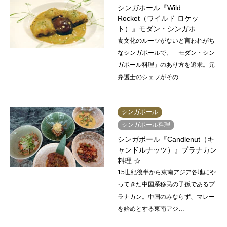
シンガポール『Wild
Rocket（ワイルド ロケッ
ト）』モダン・シンガポ…
食文化のルーツがないと言われがち
なシンガポールで、「モダン・シン
ガポール料理」のあり方を追求。元
弁護士のシェフがその…
シンガポール
シンガポール料理
シンガポール『Candlenut（キ
ャンドルナッツ）』プラナカン
料理 ☆
15世紀後半から東南アジア各地にや
ってきた中国系移民の子孫であるプ
ラナカン。中国のみならず、マレー
を始めとする東南アジ…