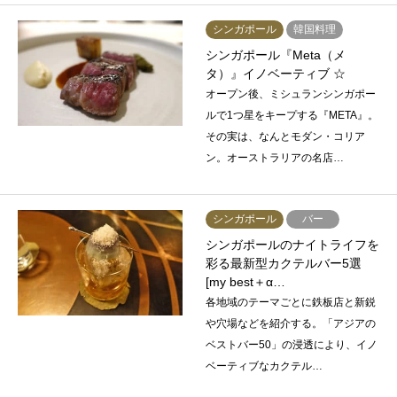
シンガポール
韓国料理
シンガポール『Meta（メ
タ）』イノベーティブ ☆
オープン後、ミシュランシンガポー
ルで1つ星をキープする『META』。
その実は、なんとモダン・コリア
ン。オーストラリアの名店…
シンガポール
バー
シンガポールのナイトライフを
彩る最新型カクテルバー5選
[my best＋α…
各地域のテーマごとに鉄板店と新鋭
や穴場などを紹介する。「アジアの
ベストバー50」の浸透により、イノ
ベーティブなカクテル…