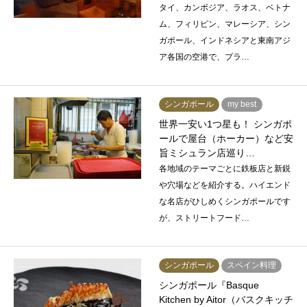
タイ、カンボジア、ラオス、ベトナ
ム、フィリピン、マレーシア、シン
ガポール、インドネシアと東南アジ
ア各国の空港で、プラ…
シンガポール
my best
世界一安い1つ星も！ シンガポ
ールで屋台（ホーカー）など安
旨ミシュラン店巡り…
各地域のテーマごとに鉄板店と新鋭
や穴場などを紹介する。ハイエンド
な名店がひしめくシンガポールです
が、ストリートフード…
シンガポール
スペイン料理
シンガポール『Basque
Kitchen by Aitor（バスクキッチ