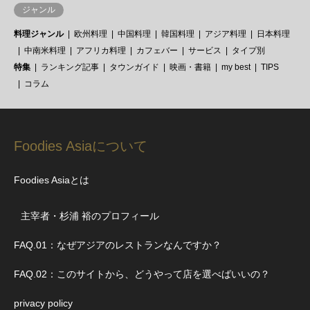
ジャンル
料理ジャンル
欧州料理
中国料理
韓国料理
アジア料理
日本料理
中南米料理
アフリカ料理
カフェバー
サービス
タイプ別
特集
ランキング記事
タウンガイド
映画・書籍
my best
TIPS
コラム
Foodies Asiaについて
Foodies Asiaとは
主宰者・杉浦 裕のプロフィール
FAQ.01：なぜアジアのレストランなんですか？
FAQ.02：このサイトから、どうやって店を選べばいいの？
privacy policy