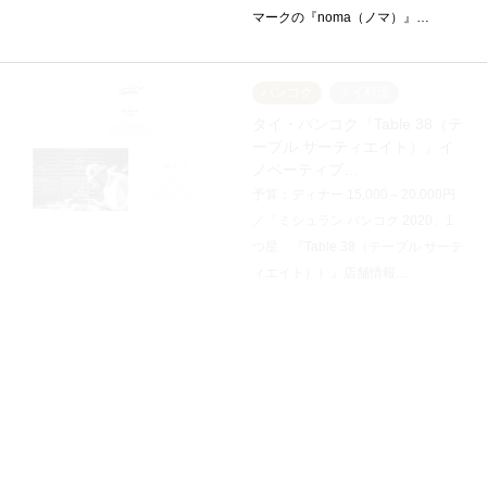
マークの『noma（ノマ）』…
バンコク
タイ料理
タイ・バンコク『Table 38（テ
ーブル サーティエイト）』イ
ノベーティブ…
予算：ディナー 15,000～20.000円
／「ミシュラン バンコク 2020」1
つ星 『Table 38（テーブル サーテ
ィエイト））』店舗情報…
バンコク
バー
タイ・バンコク『Ku
Bar（ク・バー）』カクテルバ
ー ☆
2017年2月にオープンし、翌年の
「アジアのベストバー50」2018に