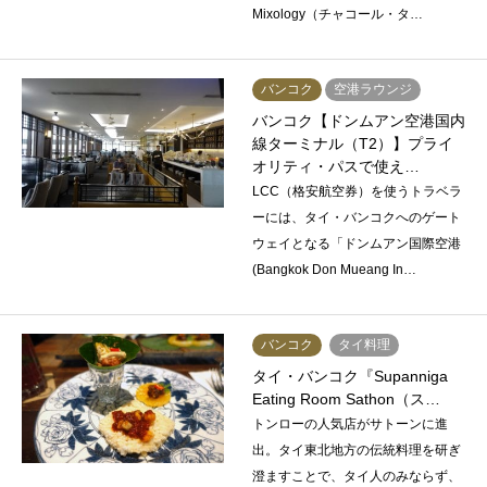
Mixology（チャコール・タ…
バンコク
空港ラウンジ
バンコク【ドンムアン空港国内
線ターミナル（T2）】プライ
オリティ・パスで使え…
LCC（格安航空券）を使うトラベラ
ーには、タイ・バンコクへのゲート
ウェイとなる「ドンムアン国際空港
(Bangkok Don Mueang In…
バンコク
タイ料理
タイ・バンコク『Supanniga
Eating Room Sathon（ス…
トンローの人気店がサトーンに進
出。タイ東北地方の伝統料理を研ぎ
澄ますことで、タイ人のみならず、