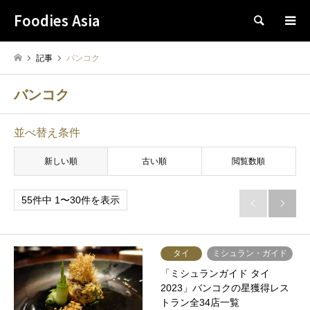
Foodies Asia
検索
記事
バンコク
バンコク
並べ替え条件
新しい順
古い順
閲覧数順
55件中 1〜30件を表示


タイ
ミシュラン・ガイド
「ミシュランガイド タイ
2023」バンコクの星獲得レス
トラン全34店一覧