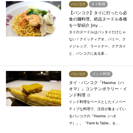
バンコク
タイ料理
【バンコク】タイに行ったら必
食の麺料理。絶品ヌードル各種
を一挙紹介 [my …
タイのヌードルはパッタイだけじゃ
ない！クイッティアオ、バミー、ク
イジャップ、ラートナー、クアガイ
と、バンコクにある多…
バンコク
インド料理
タイ・バンコク『Haoma（ハ
オマ）』コンテンポラリー・イ
ンド料理 ☆
インド料理をベースとしたイノベー
ティブな料理で、注目が集まってい
るバンコクの『Haoma（ハオ
マ）』。「Farm to Table」を…