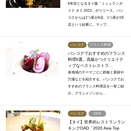
6年目となるタイ版「ミシュランガ
イド タイ 2023」がリリース。バン
コクからは2つ星が6店、1つ星が28
店という結果に。マップ…
バンコク
フランス料理
バンコクでおすすめのフランス
料理6選。高級かつクリエイテ
ィブなベストレストラ…
各地域のテーマごとに鉄板と新鋭や
穴場などを紹介する。バンコクでお
すすめのフランス料理店を一挙ご紹
介。グランメゾンから…
バンコク
OAD
【タイ】世界的レストランラン
キングOAD「2020 Asia Top