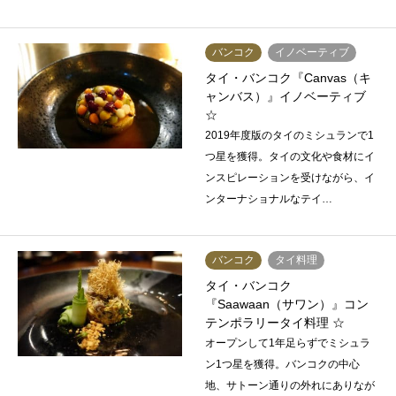
バンコク
イノベーティブ
タイ・バンコク『Canvas（キ
ャンバス）』イノベーティブ
☆
2019年度版のタイのミシュランで1
つ星を獲得。タイの文化や食材にイ
ンスピレーションを受けながら、イ
ンターナショナルなテイ…
バンコク
タイ料理
タイ・バンコク
『Saawaan（サワン）』コン
テンポラリータイ料理 ☆
オープンして1年足らずでミシュラ
ン1つ星を獲得。バンコクの中心
地、サトーン通りの外れにありなが