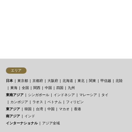
ー・ノルディック・キュイジーヌを
経たイノベーティブなセンスで表現
する店としては、バン…


エリア
日本
東京都
京都府
大阪府
北海道
東北
関東
甲信越
北陸
東海
全国
関西
中国
四国
九州
東南アジア
シンガポール
インドネシア
マレーシア
タイ
カンボジア
ラオス
ベトナム
フィリピン
東アジア
韓国
台湾
中国
マカオ
香港
南アジア
インド
インターナショナル
アジア全域