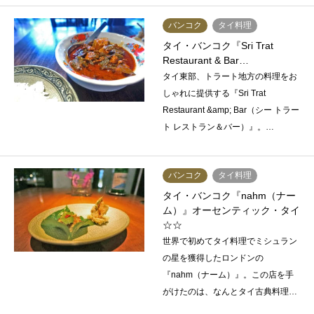
バンコク
タイ料理
タイ・バンコク『Sri Trat
Restaurant & Bar…
タイ東部、トラート地方の料理をお
しゃれに提供する『Sri Trat
Restaurant &amp; Bar（シー トラー
ト レストラン＆バー）』。…
バンコク
タイ料理
タイ・バンコク『nahm（ナー
ム）』オーセンティック・タイ
☆☆
世界で初めてタイ料理でミシュラン
の星を獲得したロンドンの
『nahm（ナーム）』。この店を手
がけたのは、なんとタイ古典料理…