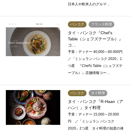
日本人や欧米人のグルマ…
バンコク
フランス料理
タイ・バンコク『Chef’s
Table（シェフズテーブル）』
コ…
予算：ディナー 40,000～60.000円
／「ミシュラン バンコク 2020」1
つ星 『Chef's Table（シェフズテ
ーブル）』店舗情報コー…
バンコク
タイ料理
タイ・バンコク『R-Haan（ア
ハン）』タイ料理
予算：ディナー 15,000～20.000
円 ／「ミシュラン バンコク
2020」2つ星 タイ料理の知恵の体