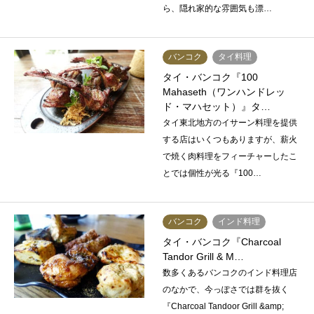
ら、隠れ家的な雰囲気も漂…
バンコク
タイ料理
タイ・バンコク『100
Mahaseth（ワンハンドレッ
ド・マハセット）』タ…
タイ東北地方のイサーン料理を提供
する店はいくつもありますが、薪火
で焼く肉料理をフィーチャーしたこ
とでは個性が光る『100…
バンコク
インド料理
タイ・バンコク『Charcoal
Tandor Grill & M…
数多くあるバンコクのインド料理店
のなかで、今っぽさでは群を抜く
『Charcoal Tandoor Grill &amp;