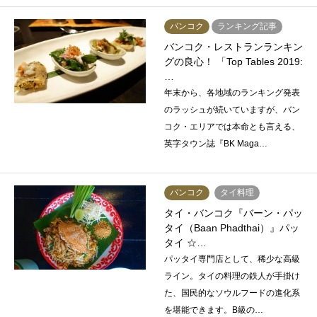
バンコク
ランキング記事
バンコク・レストランランキン
グの良心！ 「Top Tables 2019:
…
年末から、各地域のランキング発表
のラッシュが続いていますが、バン
コク・エリアでは本命とも言える、
英字タウン誌『BK Maga…
バンコク
タイ料理
タイ・バンコク『バーン・パッ
タイ（Baan Phadthai）』パッ
タイ ☆…
パッタイ専門店として、稀少な高級
ライン。タイの料理の鉄人が手掛け
た、国民的なソウルフードの進化系
を堪能できます。B級の…