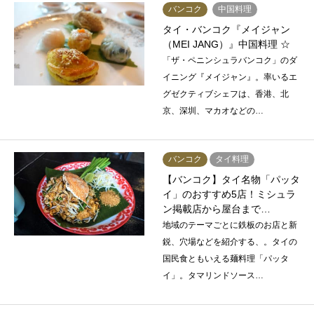
バンコク
中国料理
タイ・バンコク『メイジャン
（MEI JANG）』中国料理 ☆
「ザ・ペニンシュラバンコク」のダ
イニング『メイジャン』。率いるエ
グゼクティブシェフは、香港、北
京、深圳、マカオなどの…
バンコク
タイ料理
【バンコク】タイ名物「パッタ
イ」のおすすめ5店！ミシュラ
ン掲載店から屋台まで…
地域のテーマごとに鉄板のお店と新
鋭、穴場などを紹介する、。タイの
国民食ともいえる麺料理「パッタ
イ」。タマリンドソース…