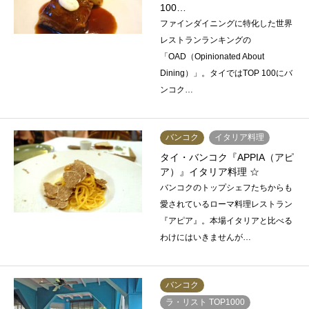
100…
ファインダイニングに特化した世界
レストランランキングの
「OAD（Opinionated About
Dining）」。タイではTOP 100にバ
ンコク…
バンコク
イタリア料理
タイ・バンコク『APPIA（アピ
ア）』イタリア料理 ☆
バンコクのトップシェフたちからも
愛されているローマ料理レストラン
『アピア』。本場イタリアと比べる
わけにはいきませんが…
バンコク
ラ・リスト TOP1000