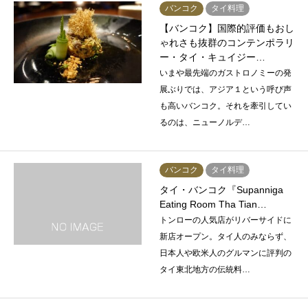
バンコク
タイ料理
【バンコク】国際的評価もおし
ゃれさも抜群のコンテンポラリ
ー・タイ・キュイジー…
いまや最先端のガストロノミーの発
展ぶりでは、アジア１という呼び声
も高いバンコク。それを牽引してい
るのは、ニューノルデ…
バンコク
タイ料理
タイ・バンコク『Supanniga
Eating Room Tha Tian…
トンローの人気店がリバーサイドに
新店オープン。タイ人のみならず、
日本人や欧米人のグルマンに評判の
タイ東北地方の伝統料…