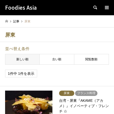
Foodies Asia
検索
記事
屏東
屏東
並べ替え条件
新しい順
古い順
閲覧数順
1件中 1件を表示
屏東
フランス料理
台湾・屏東『AKAME（アカ
メ）』イノベーティブ・フレン
チ ☆