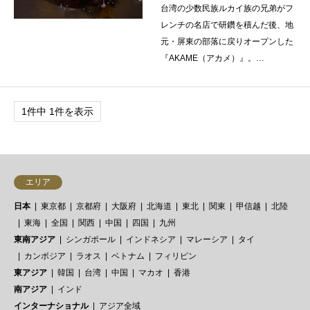
台湾の少数民族ルカイ族の兄弟がフ
レンチの名店で研鑽を積んだ後、地
元・屏東の部落に戻りオープンした
『AKAME（アカメ）』。…
1件中 1件を表示
エリア
日本
東京都
京都府
大阪府
北海道
東北
関東
甲信越
北陸
東海
全国
関西
中国
四国
九州
東南アジア
シンガポール
インドネシア
マレーシア
タイ
カンボジア
ラオス
ベトナム
フィリピン
東アジア
韓国
台湾
中国
マカオ
香港
南アジア
インド
インターナショナル
アジア全域