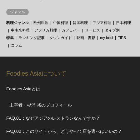
ジャンル
料理ジャンル
欧州料理
中国料理
韓国料理
アジア料理
日本料理
中南米料理
アフリカ料理
カフェバー
サービス
タイプ別
特集
ランキング記事
タウンガイド
映画・書籍
my best
TIPS
コラム
Foodies Asiaについて
Foodies Asiaとは
主宰者・杉浦 裕のプロフィール
FAQ.01：なぜアジアのレストランなんですか？
FAQ.02：このサイトから、どうやって店を選べばいいの？