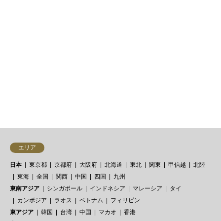
三重・伊賀市『リス イタリア
料理店（Ris.）』イタリアン
とにかくコスパの良さが目を引きま
すが、その値段から想像できない料
理のクオリティ。地元産の食材を駆
使しつつ、安定した西…
118件中 1〜30件を表示


エリア
日本
東京都
京都府
大阪府
北海道
東北
関東
甲信越
北陸
東海
全国
関西
中国
四国
九州
東南アジア
シンガポール
インドネシア
マレーシア
タイ
カンボジア
ラオス
ベトナム
フィリピン
東アジア
韓国
台湾
中国
マカオ
香港