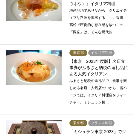
ウボウ）』イタリア料理
地産地消でありながら、クリエイテ
ィブな料理を追求する——。香川・
高松で圧倒的な存在感を放つこの
『両忘』は、そんな現代的…
東京都
イタリア料理
【東京：2023年度版】名店食
事券がふるさと納税の返礼品に
ある人気イタリアン…
ふるさと納税の返礼品で、食事を楽
しめる名店・人気店の中から、当ペ
ージでは、イタリア料理店をフィー
チャー。ミシュラン掲…
東京都
フランス料理
「ミシュラン東京 2023」でグ