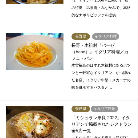
円、ディナー 1,000～2,000円 店
の特徴 温泉街・みなかみで、本格
的なナポリピッツァを提供…
長野県
イタリア料理
長野・木祖村『バーゼ
（base）』イタリア料理／カ
フェ・パン
木曽福島のはずれ木祖村にあるポツ
ンと一軒家なイタリアン。かつ隠れ
た名店。イタリア中部トスカーナの
味を継承するパスタと…
奈良県
イタリア料理
「ミシュラン奈良 2022」イタ
リアンで掲載されたレストラン
全5店一覧
「ミシュランガイド奈良（特別版）