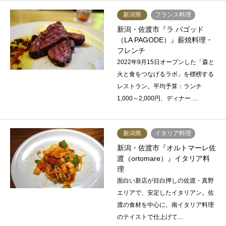
新潟県
フランス料理
新潟・佐渡市『ラ パゴッド
（LA PAGODE）』薪焼料理・
フレンチ
2022年9月15日オープンした「森と
火と食をつなげるラボ」を標榜する
レストラン。平均予算：ランチ
1,000～2,000円、ディナー …
新潟県
イタリア料理
新潟・佐渡市『オルトマーレ佐
渡（ortomare）』イタリア料
理
面白い新店が目白押しの佐渡・真野
エリアで、安定したイタリアン。佐
渡の食材を中心に、南イタリア料理
のテイストで仕上げて…