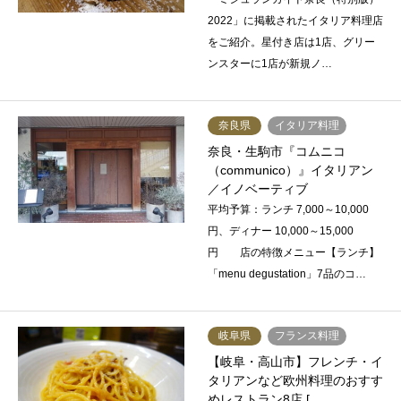
2022」に掲載されたイタリア料理店
をご紹介。星付き店は1店、グリー
ンスターに1店が新規ノ…
奈良県
イタリア料理
奈良・生駒市『コムニコ
（communico）』イタリアン
／イノベーティブ
平均予算：ランチ 7,000～10,000
円、ディナー 10,000～15,000
円 店の特徴メニュー【ランチ】
「menu degustation」7品のコ…
岐阜県
フランス料理
【岐阜・高山市】フレンチ・イ
タリアンなど欧州料理のおすす
めレストラン8店 […