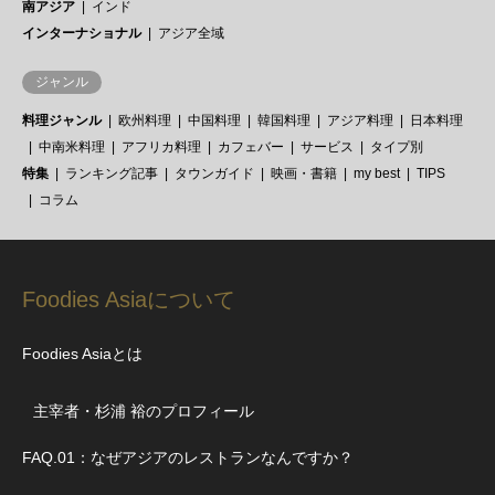
南アジア
インド
インターナショナル
アジア全域
ジャンル
料理ジャンル
欧州料理
中国料理
韓国料理
アジア料理
日本料理
中南米料理
アフリカ料理
カフェバー
サービス
タイプ別
特集
ランキング記事
タウンガイド
映画・書籍
my best
TIPS
コラム
Foodies Asiaについて
Foodies Asiaとは
主宰者・杉浦 裕のプロフィール
FAQ.01：なぜアジアのレストランなんですか？