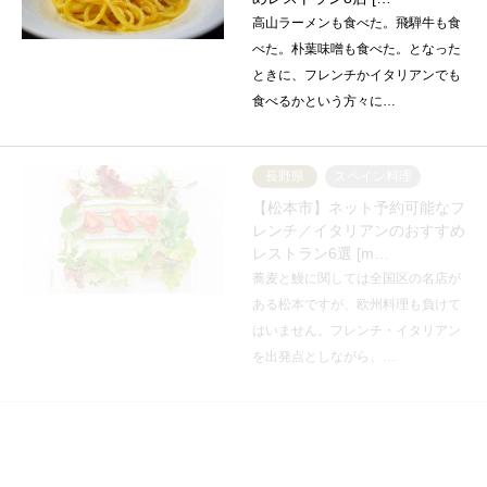
高山ラーメンも食べた。飛騨牛も食
べた。朴葉味噌も食べた。となった
ときに、フレンチかイタリアンでも
食べるかという方々に…
長野県
スペイン料理
【松本市】ネット予約可能なフ
レンチ／イタリアンのおすすめ
レストラン6選 [m…
蕎麦と鰻に関しては全国区の名店が
ある松本ですが、欧州料理も負けて
はいません。フレンチ・イタリアン
を出発点としながら、…
茅野・諏訪・岡谷
イタリア料理