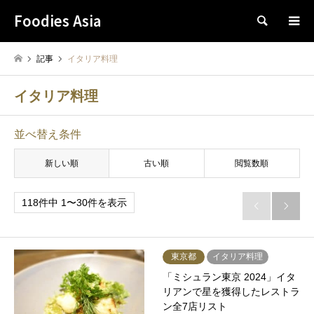
Foodies Asia
検索
記事
イタリア料理
イタリア料理
並べ替え条件
新しい順
古い順
閲覧数順
118件中 1〜30件を表示


東京都
イタリア料理
「ミシュラン東京 2024」イタ
リアンで星を獲得したレストラ
ン全7店リスト