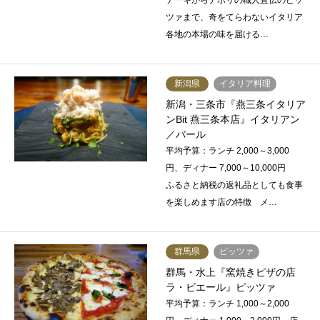
テーキからナポリの職人直伝のピッ
ツァまで、奇をてらわないイタリア
各地の本場の味を届ける…
新潟県
イタリア料理
新潟・三条市『燕三条イタリア
ンBit 燕三条本店』イタリアン
／バール
平均予算：ランチ 2,000～3,000
円、ディナー 7,000～10,000円
ふるさと納税の返礼品としても食事
を楽しめます店の特徴 メ…
群馬県
ピッツァ
群馬・水上『窯焼きピザの店
ラ・ビエール』ピッツァ
平均予算：ランチ 1,000～2,000