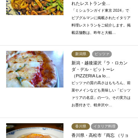
れたレストラン全…
「ミシュランガイド東京 2024」で
ビブグルマンに掲載されたイタリア
料理レストランをご紹介します。掲
載店舗数は、昨年と大幅…
新潟県
ピッツァ
新潟・越後湯沢『ラ・ロカン
ダ・デル・ピットーレ
（PIZZERIA La lo…
ピッツァの質の高さはもちろん、前
菜やメインなども美味しい「ピッツ
ァリアの名店」の一つ。その実力は
お墨付きで、軽井沢や…
香川県
イタリア料理
香川県・高松市『両忘 （リョ