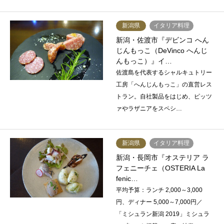
新潟県
イタリア料理
新潟・佐渡市『デビンコ へん
じんもっこ（DeVinco へんじ
んもっこ）』イ…
佐渡島を代表するシャルキュトリー
工房「へんじんもっこ」の直営レス
トラン。自社製品をはじめ、ピッツ
ァやラザニアをスペシ…
新潟県
イタリア料理
新潟・長岡市『オステリア ラ
フェニーチェ（OSTERIA La
fenic…
平均予算：ランチ 2,000～3,000
円、ディナー 5,000～7,000円／
「ミシュラン新潟 2019」ミシュラ