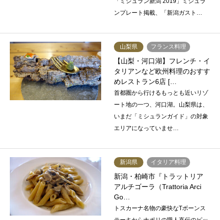
「ミシュラン新潟 2019」ミシュラ
ンプレート掲載、「新潟ガスト…
山梨県
フランス料理
【山梨・河口湖】フレンチ・イ
タリアンなど欧州料理のおすす
めレストラン6店 […
首都圏から行けるもっとも近いリゾ
ート地の一つ、河口湖。山梨県は、
いまだ「ミシュランガイド」の対象
エリアになっていませ…
新潟県
イタリア料理
新潟・柏崎市『トラットリア
アルチゴーラ（Trattoria Arci
Go…
トスカーナ名物の豪快なTボーンス