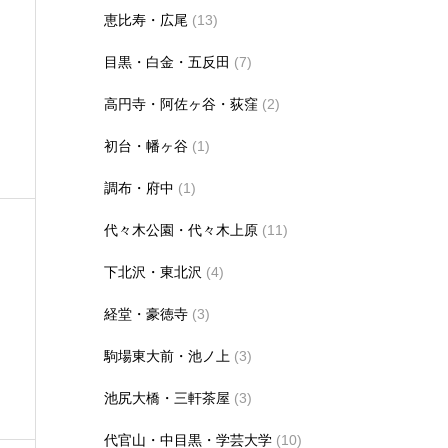
恵比寿・広尾
(13)
目黒・白金・五反田
(7)
高円寺・阿佐ヶ谷・荻窪
(2)
初台・幡ヶ谷
(1)
調布・府中
(1)
代々木公園・代々木上原
(11)
下北沢・東北沢
(4)
経堂・豪徳寺
(3)
駒場東大前・池ノ上
(3)
池尻大橋・三軒茶屋
(3)
代官山・中目黒・学芸大学
(10)