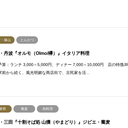
波・篠山
とんかつ
・丹波『オルモ（Olmo/欅）』イタリア料理
算：ランチ 3,000～5,000円、ディナー 7,000～10,000円 店の特徴J
駅前から続く、風光明媚な商店街で、古民家を活…
庫県
蕎麦
肉料理
・三田『十割そば処 山獲（やまどり）』ジビエ・蕎麦