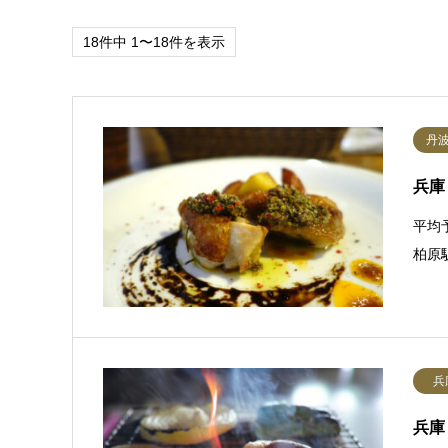
18件中 1〜18件を表示
丹
兵庫
平均予
柏原
兵
兵庫