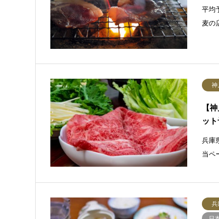
平均予
麦の
神
【神
ット
兵庫
当ペ
兵
日