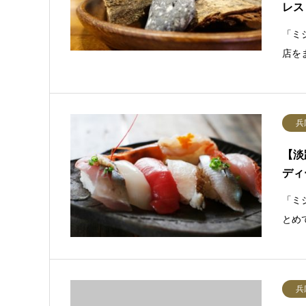
レス
「ミ
店を
兵
【淡
ディ
「ミ
とめ
兵