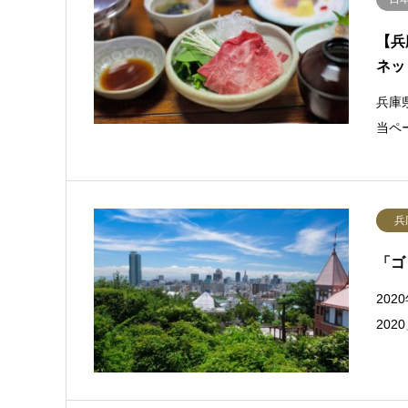
【兵
ネッ
兵庫
当ペ
兵
「ゴ
202
20