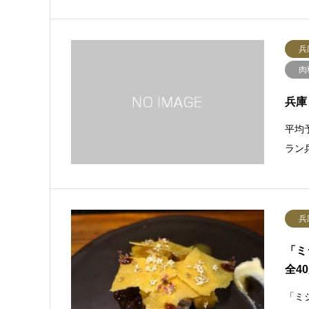
兵
肉
兵庫
平均予
ラン
兵
「ミ
全4
「ミ