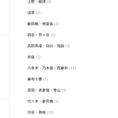
上野・根津
(2)
浅草
(3)
飯田橋・神楽坂
(3)
四谷・市ヶ谷
(6)
高田馬場・目白・池袋
(3)
赤坂
(2)
六本木・乃木坂・西麻布
(11)
麻布十番
(5)
原宿・表参道・青山
(9)
代々木・参宮橋
(1)
渋谷・神泉
(14)