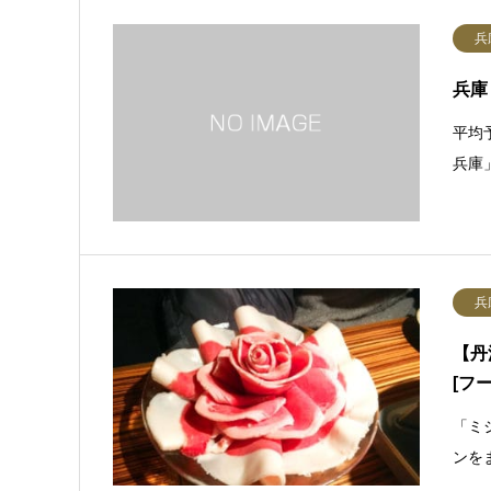
兵
兵庫
平均予
兵庫
兵
【丹
[フ
「ミ
ンを