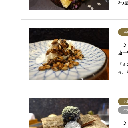
3つ
兵
「ミ
店一
「ミ
介。
兵
フ
「ミ