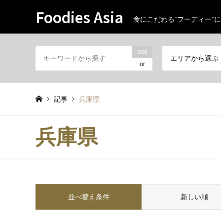
Foodies Asia
食にこだわる“フーディー”に
and
エリアから選ぶ
or
記事
兵庫県
兵庫県
並べ替え条件
新しい順