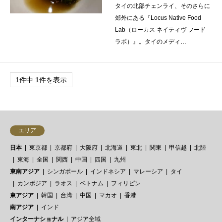
タイの北部チェンライ、そのさらに
郊外にある『Locus Native Food
Lab（ローカス ネイティヴ フード
ラボ）』。タイのメディ…
1件中 1件を表示
エリア
日本
東京都
京都府
大阪府
北海道
東北
関東
甲信越
北陸
東海
全国
関西
中国
四国
九州
東南アジア
シンガポール
インドネシア
マレーシア
タイ
カンボジア
ラオス
ベトナム
フィリピン
東アジア
韓国
台湾
中国
マカオ
香港
南アジア
インド
インターナショナル
アジア全域