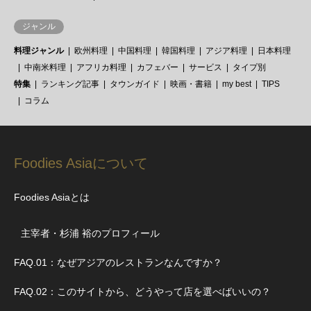
ジャンル
料理ジャンル
欧州料理
中国料理
韓国料理
アジア料理
日本料理
中南米料理
アフリカ料理
カフェバー
サービス
タイプ別
特集
ランキング記事
タウンガイド
映画・書籍
my best
TIPS
コラム
Foodies Asiaについて
Foodies Asiaとは
主宰者・杉浦 裕のプロフィール
FAQ.01：なぜアジアのレストランなんですか？
FAQ.02：このサイトから、どうやって店を選べばいいの？