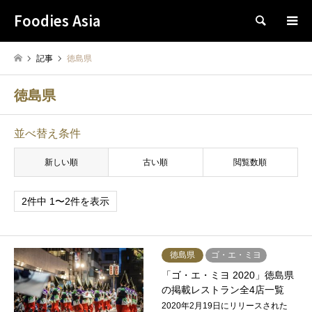
Foodies Asia
検索
記事
徳島県
徳島県
並べ替え条件
新しい順
古い順
閲覧数順
2件中 1〜2件を表示
徳島県
ゴ・エ・ミヨ
「ゴ・エ・ミヨ 2020」徳島県
の掲載レストラン全4店一覧
2020年2月19日にリリースされた