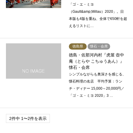
「ゴ・エ・ミヨ
（Gault&amp;Millau）2020」。日
本版も4版を重ね、全体で650軒を超
えるリストに…
徳島県
懐石・会席
徳島・佐那河内村『虎屋 壺中
庵（とらや こちゅうあん）』
懐石・会席
シンプルながらも奥深さを感じる、
懐石料理の名店 平均予算：ラン
チ・ディナー 15,000～20,000円／
「ゴ・エ・ミヨ 2020」3 …
2件中 1〜2件を表示