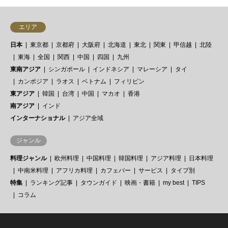
エリア
日本
東京都
京都府
大阪府
北海道
東北
関東
甲信越
北陸
東海
全国
関西
中国
四国
九州
東南アジア
シンガポール
インドネシア
マレーシア
タイ
カンボジア
ラオス
ベトナム
フィリピン
東アジア
韓国
台湾
中国
マカオ
香港
南アジア
インド
インターナショナル
アジア全域
ジャンル
料理ジャンル
欧州料理
中国料理
韓国料理
アジア料理
日本料理
中南米料理
アフリカ料理
カフェバー
サービス
タイプ別
特集
ランキング記事
タウンガイド
映画・書籍
my best
TIPS
コラム