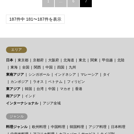
1
…
6
7
187件中 181〜187件を表示
エリア
日本
東京都
京都府
大阪府
北海道
東北
関東
甲信越
北陸
東海
全国
関西
中国
四国
九州
東南アジア
シンガポール
インドネシア
マレーシア
タイ
カンボジア
ラオス
ベトナム
フィリピン
東アジア
韓国
台湾
中国
マカオ
香港
南アジア
インド
インターナショナル
アジア全域
ジャンル
料理ジャンル
欧州料理
中国料理
韓国料理
アジア料理
日本料理