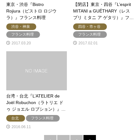
東京・渋谷『Bistro
【閉店】東京・四谷『L’esprit
Rojiura（ビストロ ロジウ
MITANI a GUÉTHARY（レス
ラ）』フランス料理
プリ ミタニ ア ゲタリ）』フ…
渋谷・神泉
四谷・市ヶ谷
フランス料理
フランス料理
2017.03.20
2017.02.01
台湾・台北『L’ATELIER de
Joël Robuchon（ラトリエ ド
ゥ ジョエル ロブション）』…
台北
フランス料理
2016.06.11