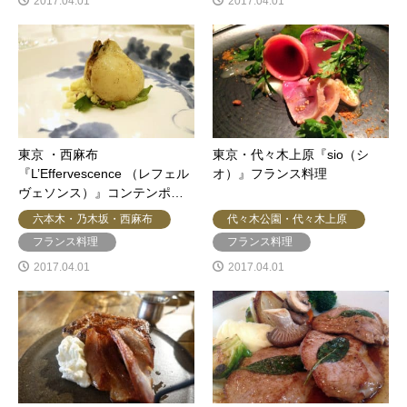
2017.04.01
2017.04.01
東京 ・西麻布
東京・代々木上原『sio（シ
『L’Effervescence （レフェル
オ）』フランス料理
ヴェソンス）』コンテンポ…
六本木・乃木坂・西麻布
代々木公園・代々木上原
フランス料理
フランス料理
2017.04.01
2017.04.01