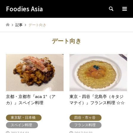
Foodies Asia
検索
記事
デート向き
デート向き
京都・京都市『aca 1°（ア
東京・四谷『北島亭（キタジ
カ）』スペイン料理
マテイ）』フランス料理 ☆☆
東京駅・日本橋
四谷・市ヶ谷
スペイン料理
フランス料理