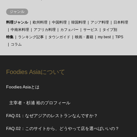
ジャンル
料理ジャンル
欧州料理
中国料理
韓国料理
アジア料理
日本料理
中南米料理
アフリカ料理
カフェバー
サービス
タイプ別
特集
ランキング記事
タウンガイド
映画・書籍
my best
TIPS
コラム
Foodies Asiaについて
Foodies Asiaとは
主宰者・杉浦 裕のプロフィール
FAQ.01：なぜアジアのレストランなんですか？
FAQ.02：このサイトから、どうやって店を選べばいいの？