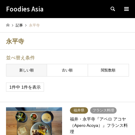
Foodies Asia
検索
記事
永平寺
永平寺
並べ替え条件
新しい順
古い順
閲覧数順
1件中 1件を表示
福井県
フランス料理
福井・永平寺『アペロ アコヤ
（Apero Acoya）』フランス料
理