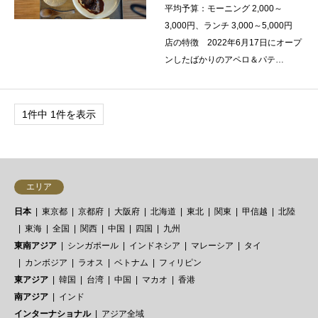
平均予算：モーニング 2,000～
3,000円、ランチ 3,000～5,000円
店の特徴 2022年6月17日にオープ
ンしたばかりのアペロ＆パテ…
1件中 1件を表示
エリア
日本
東京都
京都府
大阪府
北海道
東北
関東
甲信越
北陸
東海
全国
関西
中国
四国
九州
東南アジア
シンガポール
インドネシア
マレーシア
タイ
カンボジア
ラオス
ベトナム
フィリピン
東アジア
韓国
台湾
中国
マカオ
香港
南アジア
インド
インターナショナル
アジア全域