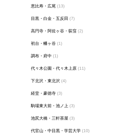
恵比寿・広尾
(13)
目黒・白金・五反田
(7)
高円寺・阿佐ヶ谷・荻窪
(2)
初台・幡ヶ谷
(1)
調布・府中
(1)
代々木公園・代々木上原
(11)
下北沢・東北沢
(4)
経堂・豪徳寺
(3)
駒場東大前・池ノ上
(3)
池尻大橋・三軒茶屋
(3)
代官山・中目黒・学芸大学
(10)