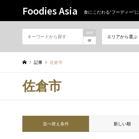
Foodies Asia
食にこだわる“フーディー”に
and
エリアから選ぶ
or
記事
佐倉市
佐倉市
並べ替え条件
新しい順