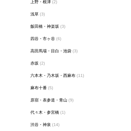
上野・根津
(2)
浅草
(3)
飯田橋・神楽坂
(3)
四谷・市ヶ谷
(6)
高田馬場・目白・池袋
(3)
赤坂
(2)
六本木・乃木坂・西麻布
(11)
麻布十番
(5)
原宿・表参道・青山
(9)
代々木・参宮橋
(1)
渋谷・神泉
(14)