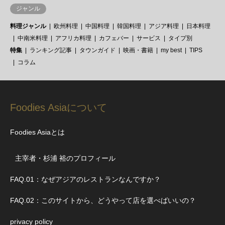
ジャンル
料理ジャンル
欧州料理
中国料理
韓国料理
アジア料理
日本料理
中南米料理
アフリカ料理
カフェバー
サービス
タイプ別
特集
ランキング記事
タウンガイド
映画・書籍
my best
TIPS
コラム
Foodies Asiaについて
Foodies Asiaとは
主宰者・杉浦 裕のプロフィール
FAQ.01：なぜアジアのレストランなんですか？
FAQ.02：このサイトから、どうやって店を選べばいいの？
privacy policy