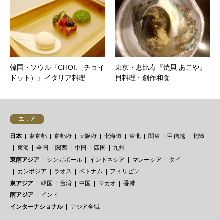
韓国・ソウル『CHOI.（チョイ
東京・恵比寿『焼貝 あこや』
ドット）』イタリア料理
貝料理・創作和食
エリア
日本
東京都
京都府
大阪府
北海道
東北
関東
甲信越
北陸
東海
全国
関西
中国
四国
九州
東南アジア
シンガポール
インドネシア
マレーシア
タイ
カンボジア
ラオス
ベトナム
フィリピン
東アジア
韓国
台湾
中国
マカオ
香港
南アジア
インド
インターナショナル
アジア全域