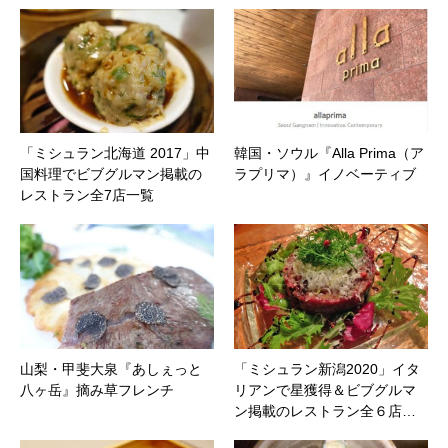
「ミシュラン北海道 2017」中
韓国・ソウル『Alla Prima（ア
国料理でビブグルマン掲載の
ラプリマ）』イノベーティブ
レストラン全7店一覧
山梨・甲斐大泉『あしぇっと
「ミシュラン新潟2020」イタ
八ヶ岳』摘み草フレンチ
リアンで星獲得＆ビブグルマ
ン掲載のレストラン全６店…