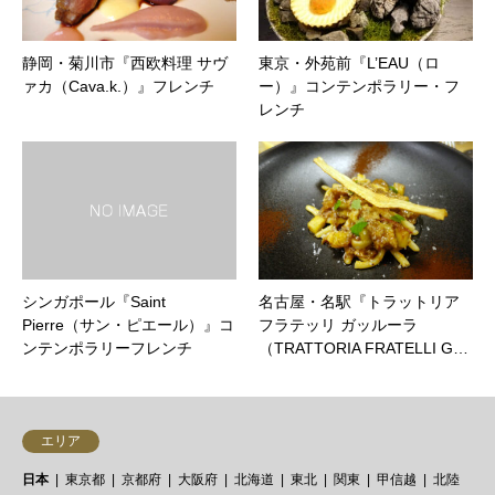
静岡・菊川市『西欧料理 サヴ
東京・外苑前『L’EAU（ロ
ァカ（Cava.k.）』フレンチ
ー）』コンテンポラリー・フ
レンチ
シンガポール『Saint
名古屋・名駅『トラットリア
Pierre（サン・ピエール）』コ
フラテッリ ガッルーラ
ンテンポラリーフレンチ
（TRATTORIA FRATELLI G…
エリア
日本
東京都
京都府
大阪府
北海道
東北
関東
甲信越
北陸