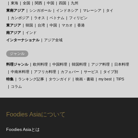
東海
全国
関西
中国
四国
九州
東南アジア
シンガポール
インドネシア
マレーシア
タイ
カンボジア
ラオス
ベトナム
フィリピン
東アジア
韓国
台湾
中国
マカオ
香港
南アジア
インド
インターナショナル
アジア全域
ジャンル
料理ジャンル
欧州料理
中国料理
韓国料理
アジア料理
日本料理
中南米料理
アフリカ料理
カフェバー
サービス
タイプ別
特集
ランキング記事
タウンガイド
映画・書籍
my best
TIPS
コラム
Foodies Asiaについて
Foodies Asiaとは