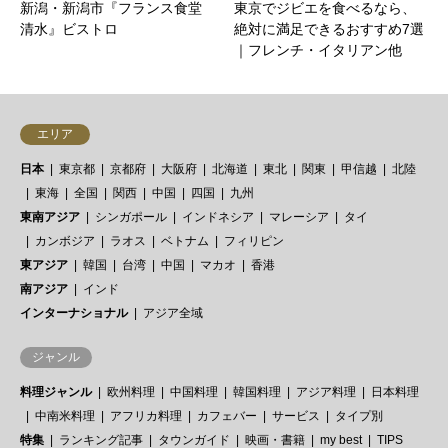
新潟・新潟市『フランス食堂
東京でジビエを食べるなら、
清水』ビストロ
絶対に満足できるおすすめ7選
｜フレンチ・イタリアン他
エリア
日本
東京都
京都府
大阪府
北海道
東北
関東
甲信越
北陸
東海
全国
関西
中国
四国
九州
東南アジア
シンガポール
インドネシア
マレーシア
タイ
カンボジア
ラオス
ベトナム
フィリピン
東アジア
韓国
台湾
中国
マカオ
香港
南アジア
インド
インターナショナル
アジア全域
ジャンル
料理ジャンル
欧州料理
中国料理
韓国料理
アジア料理
日本料理
中南米料理
アフリカ料理
カフェバー
サービス
タイプ別
特集
ランキング記事
タウンガイド
映画・書籍
my best
TIPS