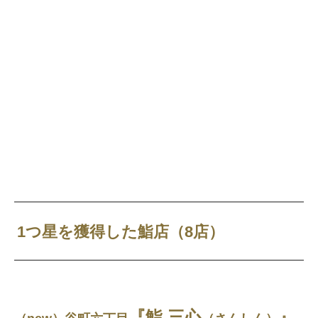
1つ星を獲得した鮨店（8店）
『鮨 三心
』