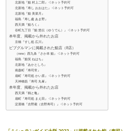
北新地『鮨 村上二郎』◁ネット予約可
北新地『寿し おおはた』◁ネット予約可
北新地『鮨 美菜月』
福島『寿し處 あま野』
西天満『鮨ろく』
谷町九丁目『鮨 悠伝（ゆうでん）』◁ネット予約可
本年度、掲載から外れたお店
京橋『すし処 広川』
ビブグルマンに掲載された鮨店（8店）
（new）西九条『さか本 鮨』◁ネット予約可
福島『鮨笑 ねはち』
北新地『あかとしろ』
南森町『寿司常』
扇町『寿司処 かい原』◁ネット予約可
天神橋筋『寿司 丸峯』
本年度、掲載から外れたお店
西天満『鶴と亀』
扇町『寿司処 まえ田』◁ネット予約可
淀屋橋『吉野鯗（吉野寿司）』◁ネット予約可