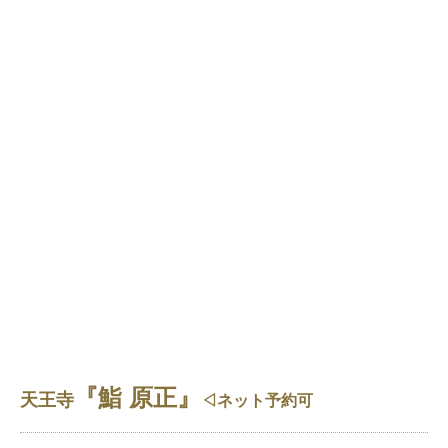
『鮨 原正』
天王寺
◁ネット予約可