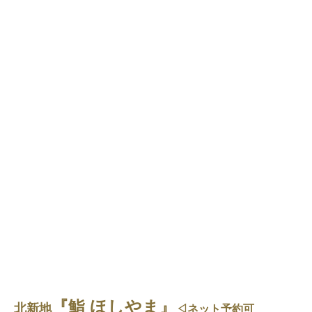
『鮨 ほしやま』
北新地
◁ネット予約可