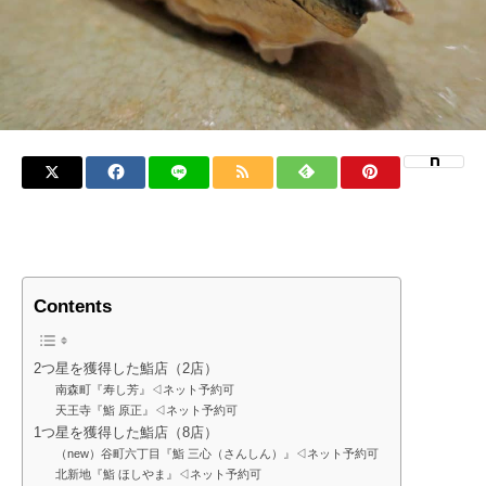
Contents
2つ星を獲得した鮨店（2店）
南森町『寿し芳』◁ネット予約可
天王寺『鮨 原正』◁ネット予約可
1つ星を獲得した鮨店（8店）
（new）谷町六丁目『鮨 三心（さんしん）』◁ネット予約可
北新地『鮨 ほしやま』◁ネット予約可