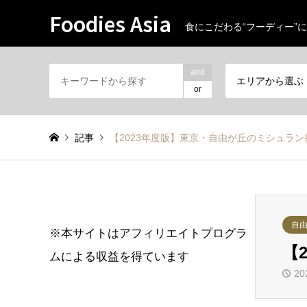
Foodies Asia
食にこだわる“フーディー”に
and
エリアから選ぶ
or
記事
【2023年度版】東京・自由が丘のミシュラ
自
※本サイトはアフィリエイトプログラ
【
ムによる収益を得ています
20