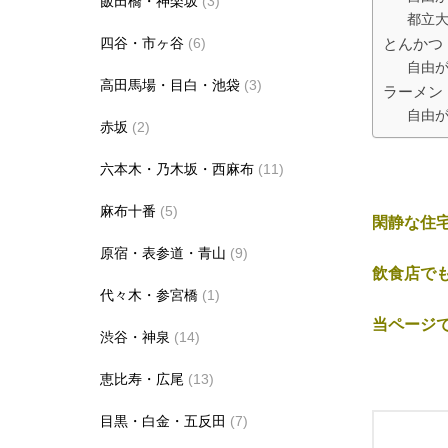
飯田橋・神楽坂
(3)
都立大
とんかつ
四谷・市ヶ谷
(6)
自由が
高田馬場・目白・池袋
(3)
ラーメン
自由が
赤坂
(2)
六本木・乃木坂・西麻布
(11)
麻布十番
(5)
閑静な住
原宿・表参道・青山
(9)
飲食店で
代々木・参宮橋
(1)
当ページ
渋谷・神泉
(14)
恵比寿・広尾
(13)
目黒・白金・五反田
(7)