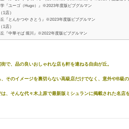
学『ユーゴ（Hugo）』※2023年度版ビブグルマン
（1店）
丘『とんかつや さとう』※2023年度版ビブグルマン
（1店）
丘『中華そば 堀川』※2022年度版ビブグルマン
宅街で、品の良いおしゃれな店も軒を連ねる自由が丘。
も、そのイメージを裏切らない高級店だけでなく、意外やB級
では、そんな代々木上原で最新版ミシュランに掲載された名店