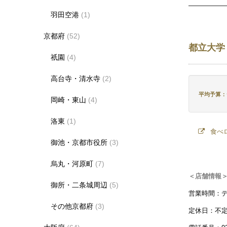
羽田空港
(1)
京都府
(52)
都立大学
祇園
(4)
高台寺・清水寺
(2)
平均予算：ディ
岡崎・東山
(4)
洛東
(1)
食べ
御池・京都市役所
(3)
烏丸・河原町
(7)
＜店舗情報
御所・二条城周辺
(5)
営業時間：ディ
その他京都府
(3)
定休日：不