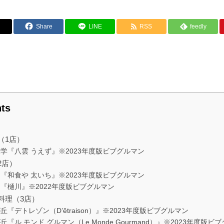
Share
LINE
RSS
feedly
ts
（1店）
学『八雲 うえず』※2023年度版ビブグルマン
2店）
『和食や 太いち』※2023年度版ビブグルマン
『樋川』※2022年度版ビブグルマン
料理（3店）
丘『デトレゾン（D’êtraison）』※2023年度版ビブグルマン
丘『ル モンド グルマン（Le Monde Gourmand）』※2023年度版ビ