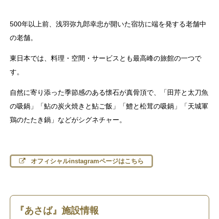
500年以上前、浅羽弥九郎幸忠が開いた宿坊に端を発する老舗中
の老舗。
東日本では、料理・空間・サービスとも最高峰の旅館の一つで
す。
自然に寄り添った季節感のある懐石が真骨頂で、「田芹と太刀魚
の吸鍋」「鮎の炭火焼きと鮎ご飯」「鱧と松茸の吸鍋」「天城軍
鶏のたたき鍋」などがシグネチャー。
オフィシャルinstagramページはこちら
『あさば』施設情報