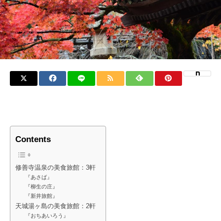
Contents
修善寺温泉の美食旅館：3軒
『あさば』
『柳生の庄』
『新井旅館』
天城湯ヶ島の美食旅館：2軒
『おちあいろう』