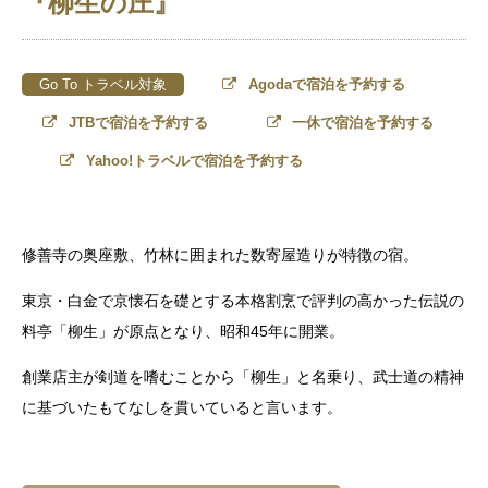
『柳生の庄』
Go To トラベル対象
Agodaで宿泊を予約する
JTBで宿泊を予約する
一休で宿泊を予約する
Yahoo!トラベルで宿泊を予約する
修善寺の奥座敷、竹林に囲まれた数寄屋造りが特徴の宿。
東京・白金で京懐石を礎とする本格割烹で評判の高かった伝説の
料亭「柳生」が原点となり、昭和45年に開業。
創業店主が剣道を嗜むことから「柳生」と名乗り、武士道の精神
に基づいたもてなしを貫いていると言います。