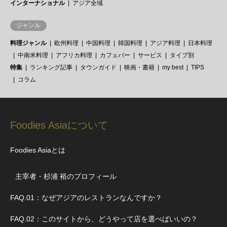
インターナショナル
アジア全域
ジャンル
料理ジャンル
欧州料理
中国料理
韓国料理
アジア料理
日本料理
中南米料理
アフリカ料理
カフェバー
サービス
タイプ別
特集
ランキング記事
タウンガイド
映画・書籍
my best
TIPS
コラム
Foodies Asiaについて
Foodies Asiaとは
主宰者・杉浦 裕のプロフィール
FAQ.01：なぜアジアのレストランなんですか？
FAQ.02：このサイトから、どうやって店を選べばいいの？