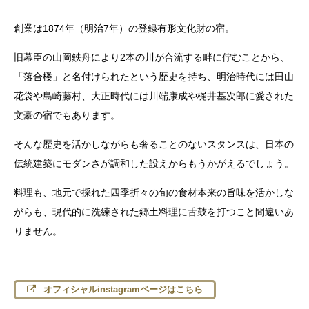
創業は1874年（明治7年）の登録有形文化財の宿。
旧幕臣の山岡鉄舟により2本の川が合流する畔に佇むことから、
「落合楼」と名付けられたという歴史を持ち、明治時代には田山
花袋や島崎藤村、大正時代には川端康成や梶井基次郎に愛された
文豪の宿でもあります。
そんな歴史を活かしながらも奢ることのないスタンスは、日本の
伝統建築にモダンさが調和した設えからもうかがえるでしょう。
料理も、地元で採れた四季折々の旬の食材本来の旨味を活かしな
がらも、現代的に洗練された郷土料理に舌鼓を打つこと間違いあ
りません。
オフィシャルinstagramページはこちら