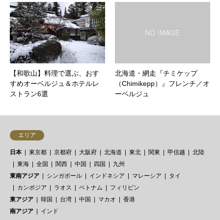
【和歌山】料理で選ぶ、おす
北海道・網走『チミケップ
すめオーベルジュ＆ホテルレ
（Chimikepp）』フレンチ／オ
ストラン6選
ーベルジュ
エリア
日本
東京都
京都府
大阪府
北海道
東北
関東
甲信越
北陸
東海
全国
関西
中国
四国
九州
東南アジア
シンガポール
インドネシア
マレーシア
タイ
カンボジア
ラオス
ベトナム
フィリピン
東アジア
韓国
台湾
中国
マカオ
香港
南アジア
インド