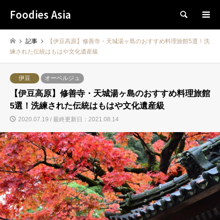
Foodies Asia
検索
記事
【伊豆高原】修善寺・天城湯ヶ島のおすすめ料理旅館5選！洗
練された伝統はもはや文化遺産級
伊豆
オーベルジュ
【伊豆高原】修善寺・天城湯ヶ島のおすすめ料理旅館
5選！洗練された伝統はもはや文化遺産級
2020.07.19 / 最終更新日：2021.08.14