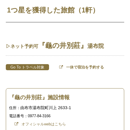
1つ星を獲得した旅館（1軒）
『龜の井別莊
』
湯布院
▷ネット予約可
Go To トラベル対象
一休で宿泊を予約する
『龜の井別莊』施設情報
由布市湯布院町川上 2633-1
住所：
電話番号：0977-84-3166
オフィシャルwebはこちら