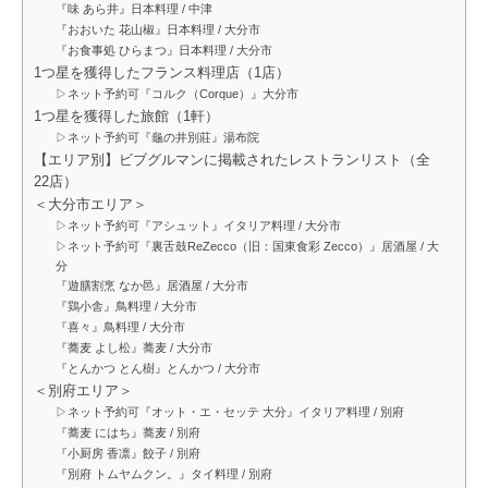
『味 あら井』日本料理 / 中津
『おおいた 花山椒』日本料理 / 大分市
『お食事処 ひらまつ』日本料理 / 大分市
1つ星を獲得したフランス料理店（1店）
▷ネット予約可『コルク（Corque）』大分市
1つ星を獲得した旅館（1軒）
▷ネット予約可『龜の井別莊』湯布院
【エリア別】ビブグルマンに掲載されたレストランリスト（全
22店）
＜大分市エリア＞
▷ネット予約可『アシュット』イタリア料理 / 大分市
▷ネット予約可『裏舌鼓ReZecco（旧：国東食彩 Zecco）』居酒屋 / 大
分
『遊膳割烹 なか邑』居酒屋 / 大分市
『鶏小舎』鳥料理 / 大分市
『喜々』鳥料理 / 大分市
『蕎麦 よし松』蕎麦 / 大分市
『とんかつ とん樹』とんかつ / 大分市
＜別府エリア＞
▷ネット予約可『オット・エ・セッテ 大分』イタリア料理 / 別府
『蕎麦 にはち』蕎麦 / 別府
『小厨房 香凛』餃子 / 別府
『別府 トムヤムクン。』タイ料理 / 別府