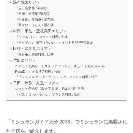
＜湯布院エリア＞
『玉』居酒屋 /湯布院
『八縁』居酒屋 /湯布院
『やま家』居酒屋 / 湯布院
『菊すけ』うどん / 湯布院
＜中津・宇佐・豊後高田エリア＞
『ル クレヨン』フランス料理 / 中津
『チャイハナ 海花（かいか）』インド料理 /豊後高田
＜臼杵・津久見エリア＞
『星月菴』精進料理 / 臼杵
＜竹田エリア＞
▷ネット予約可『オステリア エ バール リカド（Osteria e Bar
RecaD）』イタリア料理 / 竹田
『ビストロ & クッチーナ シャンピ』フランス料理 / 竹田
＜日田・玖珠・九重エリア＞
▷ネット予約可『和食工房 新』日本料理 / 日田
『ビストロ ル・ラパン』フランス料理 /九重
「ミシュランガイド大分 2018」でミシュランに掲載され
た全店をご紹介します。