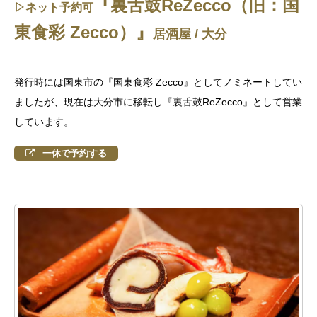
『裏舌鼓ReZecco（旧：国
▷ネット予約可
東食彩 Zecco）
』
居酒屋 / 大分
発行時には国東市の『国東食彩 Zecco』としてノミネートしてい
ましたが、現在は大分市に移転し『裏舌鼓ReZecco』として営業
しています。
一休で予約する