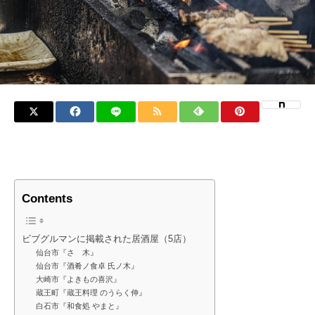
Contents
ビブグルマンに掲載された居酒屋（5店）
仙台市『さゝ木』
仙台市『酒肴ノ食卓 氏ノ木』
大崎市『よきもの喜沢』
蔵王町『蔵王料理 のうらく伸』
白石市『和食処 やまと』