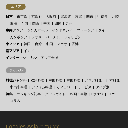
エリア
日本
東京都
京都府
大阪府
北海道
東北
関東
甲信越
北陸
東海
全国
関西
中国
四国
九州
東南アジア
シンガポール
インドネシア
マレーシア
タイ
カンボジア
ラオス
ベトナム
フィリピン
東アジア
韓国
台湾
中国
マカオ
香港
南アジア
インド
インターナショナル
アジア全域
ジャンル
料理ジャンル
欧州料理
中国料理
韓国料理
アジア料理
日本料理
中南米料理
アフリカ料理
カフェバー
サービス
タイプ別
特集
ランキング記事
タウンガイド
映画・書籍
my best
TIPS
コラム
Foodies Asiaについて