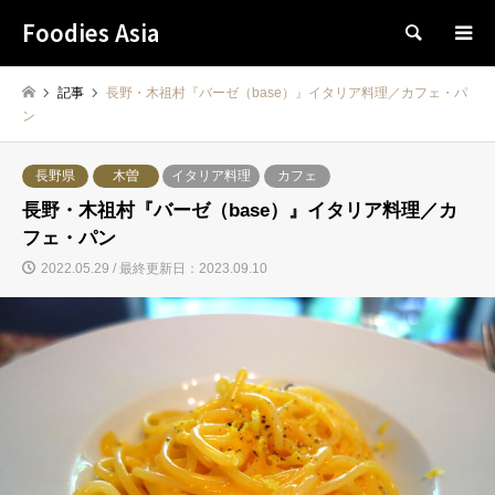
Foodies Asia
検索
記事
長野・木祖村『バーゼ（base）』イタリア料理／カフェ・パ
ン
長野県
木曽
イタリア料理
カフェ
長野・木祖村『バーゼ（base）』イタリア料理／カ
フェ・パン
2022.05.29 / 最終更新日：2023.09.10