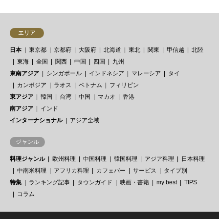
エリア
日本
東京都
京都府
大阪府
北海道
東北
関東
甲信越
北陸
東海
全国
関西
中国
四国
九州
東南アジア
シンガポール
インドネシア
マレーシア
タイ
カンボジア
ラオス
ベトナム
フィリピン
東アジア
韓国
台湾
中国
マカオ
香港
南アジア
インド
インターナショナル
アジア全域
ジャンル
料理ジャンル
欧州料理
中国料理
韓国料理
アジア料理
日本料理
中南米料理
アフリカ料理
カフェバー
サービス
タイプ別
特集
ランキング記事
タウンガイド
映画・書籍
my best
TIPS
コラム