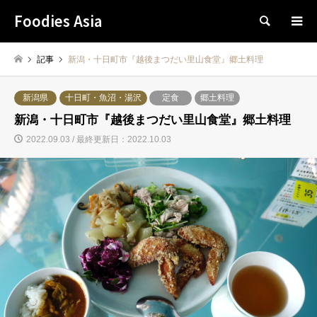
Foodies Asia
検索
記事
新潟・十日町市『越後まつだい里山食堂』郷土料理
新潟県
十日町・魚沼・湯沢
定食
郷土料理
新潟・十日町市『越後まつだい里山食堂』郷土料理
2022.09.03 / 最終更新日：2022.10.03