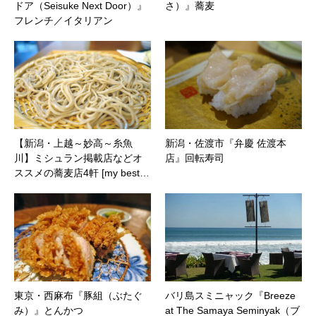
ドア（Seisuke Next Door）』
さ）』蕎麦
フレンチ／イタリアン
【新潟・上越～妙高～糸魚
新潟・佐渡市『弁慶 佐渡本
川】ミシュラン掲載店などオ
店』回転寿司
ススメの蕎麦店4軒 [my best…
東京・西麻布『豚組（ぶたぐ
バリ島スミニャック『Breeze
み）』とんかつ
at The Samaya Seminyak（ブ