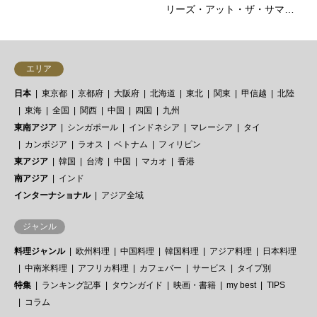
リーズ・アット・ザ・サマ…
エリア
日本
東京都
京都府
大阪府
北海道
東北
関東
甲信越
北陸
東海
全国
関西
中国
四国
九州
東南アジア
シンガポール
インドネシア
マレーシア
タイ
カンボジア
ラオス
ベトナム
フィリピン
東アジア
韓国
台湾
中国
マカオ
香港
南アジア
インド
インターナショナル
アジア全域
ジャンル
料理ジャンル
欧州料理
中国料理
韓国料理
アジア料理
日本料理
中南米料理
アフリカ料理
カフェバー
サービス
タイプ別
特集
ランキング記事
タウンガイド
映画・書籍
my best
TIPS
コラム