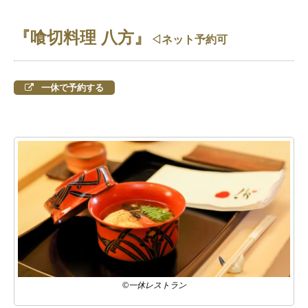
『喰切料理 八方』
◁ネット予約可
一休で予約する
©一休レストラン