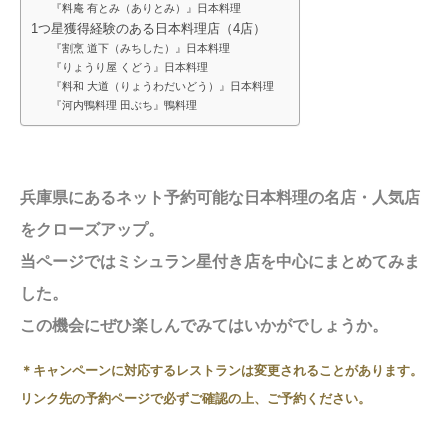
『料庵 有とみ（ありとみ）』日本料理
1つ星獲得経験のある日本料理店（4店）
『割烹 道下（みちした）』日本料理
『りょうり屋 くどう』日本料理
『料和 大道（りょうわだいどう）』日本料理
『河内鴨料理 田ぶち』鴨料理
兵庫県
にあるネット予約可能な日本料理の名店・人気店
をクローズアップ。
当ページでは
ミシュラン星付き店を中心にまとめてみま
した。
この機会にぜひ
楽しんでみてはいかがでしょうか。
＊キャンペーンに対応するレストランは変更されることがあります。
リンク先の予約ページで必ずご確認の上、ご予約ください。