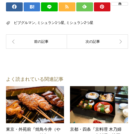
ビブグルマン
,
ミシュラン1つ星
,
ミシュラン2つ星
よく読まれている関連記事
東京・外苑前『焼鳥今井（や
京都・四条『京料理 木乃婦