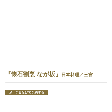
『懐石割烹 なが坂』
日本料理
／三宮
ぐるなびで予約する