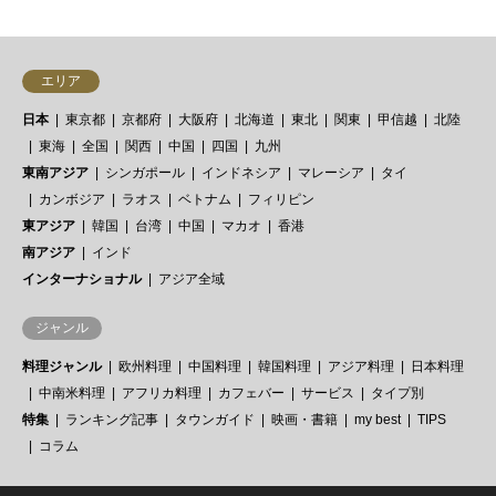
エリア
日本
東京都
京都府
大阪府
北海道
東北
関東
甲信越
北陸
東海
全国
関西
中国
四国
九州
東南アジア
シンガポール
インドネシア
マレーシア
タイ
カンボジア
ラオス
ベトナム
フィリピン
東アジア
韓国
台湾
中国
マカオ
香港
南アジア
インド
インターナショナル
アジア全域
ジャンル
料理ジャンル
欧州料理
中国料理
韓国料理
アジア料理
日本料理
中南米料理
アフリカ料理
カフェバー
サービス
タイプ別
特集
ランキング記事
タウンガイド
映画・書籍
my best
TIPS
コラム