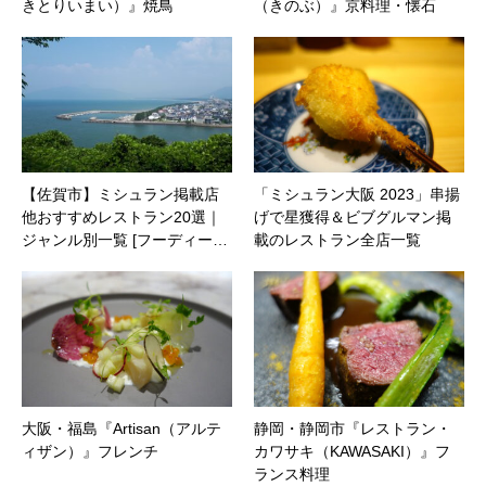
きとりいまい）』焼鳥
（きのぶ）』京料理・懐石
【佐賀市】ミシュラン掲載店
「ミシュラン大阪 2023」串揚
他おすすめレストラン20選｜
げで星獲得＆ビブグルマン掲
ジャンル別一覧 [フーディー…
載のレストラン全店一覧
大阪・福島『Artisan（アルテ
静岡・静岡市『レストラン・
ィザン）』フレンチ
カワサキ（KAWASAKI）』フ
ランス料理