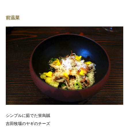
前温菜
シンプルに茹でた蛍烏賊
吉田牧場のヤギのチーズ