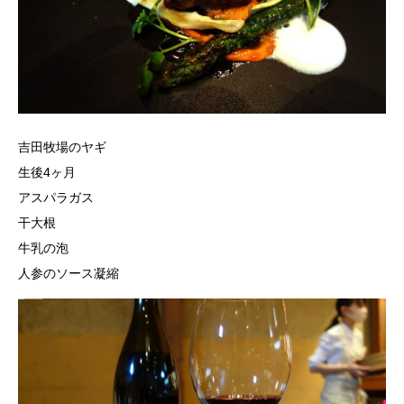
吉田牧場のヤギ
生後4ヶ月
アスパラガス
干大根
牛乳の泡
人参のソース凝縮