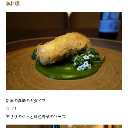
魚料理
新湊の真鯛のガダイフ
コゴミ
アサリのジュと緑色野菜のソース